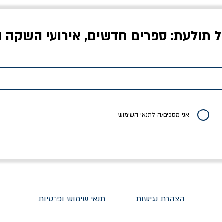
ל תולעת: ספרים חדשים, אירועי השקה ו
לדי המחר / ברטולט
שישה אויבים של חירות /
איך בעצם מלמדים עי
ברכט
ישעיה ברלין
/ עריכה: מירב שמי 
יר רגיל
מחיר מבצע
מחיר
מחיר
20% הנחה
אני מסכים/ה לתנאי השימוש
הצהרת נגישות
תנאי שימוש ופרטיות