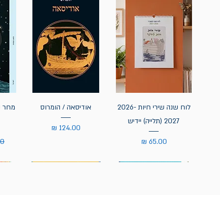
לוח שנה שירי חיות 2026-
אודיסאה / הומרוס
מחר נ
2027 (תלייה) יידיש
מחיר
מחיר
מח