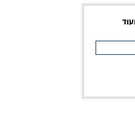
עוד
צוב?
יוליסס / ג'ימס ג'ויס
מלכוד 23 או כל שם
פרץ
מחורבן אחר / ורסנו
מחיר
מחיר רגיל
מחיר מבצע
20% הנחה