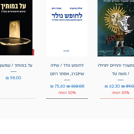
תעורר והחיים יתחילו
לחופש נולד / שילה
על במותיך / שמעון 
/ משה טל
שיינברג, אסתר רתם
מחיר
יר רגיל
מחיר מבצע
מחיר רגיל
מחיר מבצע
30% הנחה
30% הנחה