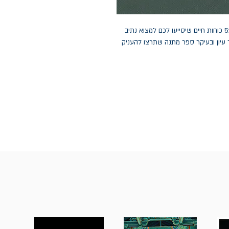
בספר תמצאו 52 צמחי בר ארץ-ישראליים המייצגים 52 כוחות חיים שיסייעו לכם למצוא נתיב
 עיון ובעיקר ספר מתנה שתרצו להעניק