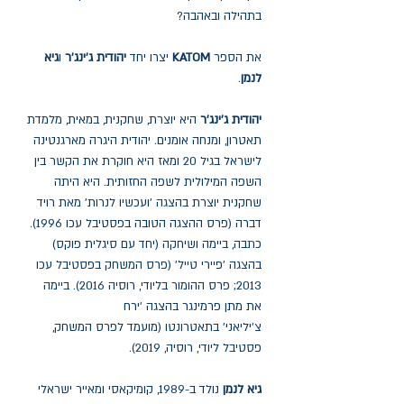
בתהילה ובאהבה?
את הספר
KATOM
יצרו יחד
יהודית ג'ינג'ר
ו
גיא
לנמן
.
יהודית ג'ינג'ר
היא יוצרת, שחקנית, במאית, מלמדת
תאטרון, ומנחה אומנים. יהודית היגרה ‏מארגנטינה
לישראל בגיל 20 ומאז היא חוקרת את הקשר בין
השפה המילולית לשפה החזותית. היא היתה
שחקנית יוצרת בהצגה 'ועכשיו לנרות' מאת רויד
דברה (פרס ההצגה הטובה בפסטיבל עכו 1996).
כתבה, ביימה ושיחקה (יחד עם סיגלית פוקס)
בהצגה 'פיירי טייל' (פרס המשחק בפסטיבל עכו
2013; פרס ההומור בליודי, רוסיה 2016). ביימה
את מתן פרמינגר בהצגה 'ירח
צ'יליאני' בתאטרונטו (מועמד לפרס המשחק,
פסטיבל ליודי, רוסיה, 2019).
גיא לנמן
נולד ב-1989, קומיקאסי ומאייר ישראלי