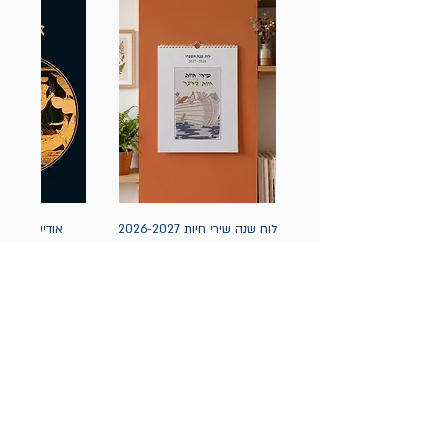
לוח שנה שירי חיות 2026-2027
אודיסאה / ה
(תלייה) יידיש
מחיר
מחיר
הניוזלטר של תולעת: ספרים