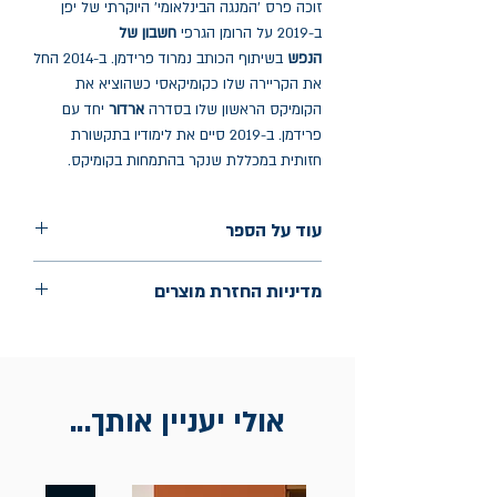
זוכה פרס 'המנגה הבינלאומי' היוקרתי של יפן
ב-2019 על הרומן הגרפי
חשבון של
הנפש
בשיתוף הכותב נמרוד פרידמן. ב-2014 החל
את הקריירה שלו כקומיקאסי כשהוציא את
הקומיקס הראשון שלו בסדרה
ארדור
יחד עם
פרידמן. ב-2019 סיים את לימודיו בתקשורת
חזותית במכללת שנקר בהתמחות בקומיקס.
עוד על הספר
הוצאה: פראג
מדיניות החזרת מוצרים
שנת הוצאה: ינואר 2024
החלפות יתאפשרו בתוך חודש מיום הקנייה
בכתובת מלכי ישראל 9, תל אביב. יש
להציג חשבונית / מייל אסמכתא בלבד.
אולי יעניין אותך...