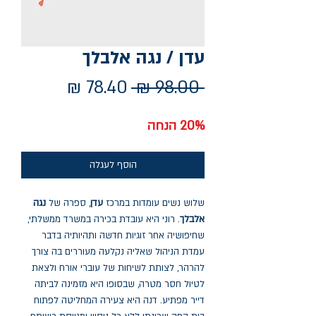
עדן / נגה אלבלך
מחיר
מחיר
 ‏98.00 ‏₪ 
רגיל
מבצע
20% הנחה
הוסף לעגלה
שלוש נשים עומדות במרכז
עדן
, ספרה של
נגה
אלבלך
. רוני היא עובדת בכירה במשרד ממשלתי,
שחיפושיה אחר זוגיות חדשה ותהיותיה בדבר
עמדת הניהול שאליה נקלעה מעוררים בה צורך
להרהר, לצותת לשיחות של עוברי אורח ולצאת
לטיול חסר מטרה, שבסופו היא מזמינה לביתה
דייר מפתיע. דנה היא צעירה המחליטה לפתוח