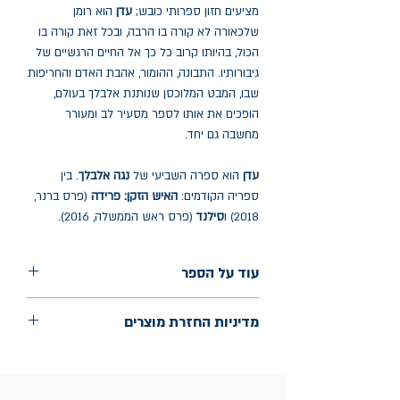
מציעים חזון ספרותי כובש;
עדן
הוא רומן
שלכאורה לא קורה בו הרבה, ובכל זאת קורה בו
הכול, בהיותו קרוב כל כך אל החיים הרגשיים של
גיבורותיו. התבונה, ההומור, אהבת האדם והחריפות
שבו, המבט המלוכסן שנותנת אלבלך בעולם,
הופכים את אותו לספר מסעיר לב ומעורר
מחשבה גם יחד.
עדן
הוא ספרה השביעי של
נגה אלבלך
. בין
ספריה הקודמים:
האיש הזקן: פרידה
(פרס ברנר,
2018) ו
סילנד
(פרס ראש הממשלה, 2016).
עוד על הספר
הוצאה: הקיבוץ המאוחד
מדיניות החזרת מוצרים
שנת הוצאה: פברואר 2025
עמודים: 270
החלפות יתאפשרו בתוך חודש מיום הקנייה
בכתובת מלכי ישראל 9, תל אביב. יש
להציג חשבונית / מייל אסמכתא בלבד.