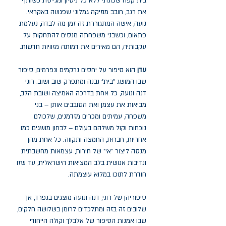
בית קפה שכונתי ללא כל ניסיון ומגייסת כשותף
את רגב, חובב מוזיקה גמלוני שפגשה באקראי.
נועה, אישה המתגוררת זה זמן מה לבדה, נעלמת
פתאום, וכשבני משפחתה מנסים להתחקות על
עקבותיה, הם מאירים את דמותה מזוויות חדשות.
עדן
הוא סיפור על יחסים נרקמים ונפרמים, סיפור
שבו המושג "בית" נבנה ומתפרק שוב ושוב. רוני
דנה ונועה, כל אחת בדרכה האמיצה ושובת הלב,
מביאות את עצמן ואת הסובבים אותן – בני
משפחה, עמיתים ומכרים מזדמנים, שלכולם
נוכחות וקול משלהם בעולם – לבחון מושגים כמו
אחריות, חברוּת, החמצה ותקווה. כל אחת מהן
מנסה ליצור "אי" של חירות, עצמאות מחשבתית
ונדיבות אנושית בלב המציאות הישראלית, עד שזו
חודרת לתוכו במלוא עוצמתה.
סיפוריהן של רוני, דנה ונועה מוצגים בנפרד, אך
שלובים זה בזה ומתלכדים לרומן בשלושה חלקים,
שבו אמנות הסיפור של אלבלך וקולה הייחודי