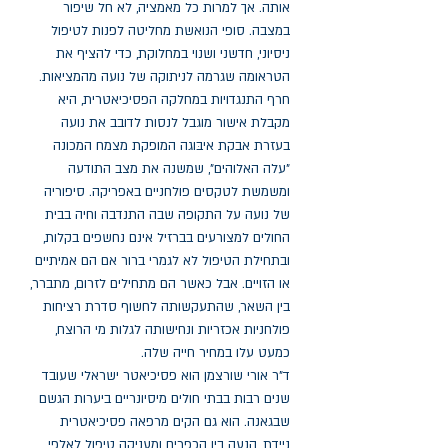
אותה. אך למרות כל מאמציה, לא חל שיפור
במצבה. סופי הנואשת מחליטה לפנות לטיפול
ניסיוני, חדשני ושנוי במחלוקת, כדי להציף את
הטראומה שגרמה לניתוקה של נועה מהמציאות.
חרף התנגדויות במחלקה הפסיכיאטרית, היא
מקבלת אישור מוגבל לנסות לדובב את נועה
בעזרת אבקת איבּוגה המופקת מצמח המכונה
"עלה האלוהים", שמשנה את מצב התודעה
ומשמשת לטקסים פולחניים באפריקה. סיפוריה
של נועה על התקופה שבה התנדבה וחיה בבית
החולים למצורעים בברזיל אינם נחשפים בקלות,
ובתחילת הטיפול לא לגמרי ברור אם הם אמיתיים
או הזויים. אבל כאשר הם מתחילים לזרום, מתברר,
בין השאר, שהתעקשותה לחשוף סדרת רציחות
פולחניות אכזריות ונחישותה לגלות מי הרוצח,
כמעט עלו במחיר חייה שלה.
ד"ר אורי שורצמן הוא פסיכיאטר ישראלי שעובד
שנים רבות בבתי חולים מיסיונריים ביערות הגשם
שבגאנה. הוא גם הקים מרפאה פסיכיאטרית
ניידת, הנעה בין הכפרים ומעניקה טיפול לאלפי