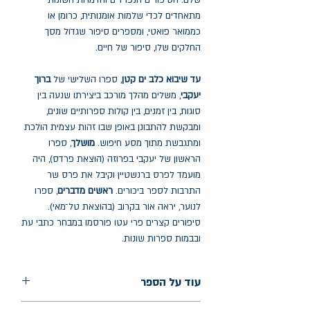
שלם. הסיפורים הנפרדים והדמויות השונות
מתאחדים לכדי שלמות אומנותית, כרומן או
כממואר פואטי, ומספרים סיפור שגדול מסך
החלקים שלו, סיפור של חיים.
עד שיבוא כלב ים קטן
, ספרו השלישי של
ברוך
יעקבי
, משלים מהלך מורכב ביצירתו שנעה בין
סוגות, בין זמנים, בין קולות ספרותיים שונים,
ומבקשת להתבונן באופן שבו זהות עצמית הולכת
ומתגבשת מתוך מסע חיפוש.
מושלך
, ספרו
הראשון של יעקבי בפרוזה (הוצאת פרדס), היה
מועמד לפרס ברנשטיין וקיבל את פרס שר
התרבות לספר ביכורים.
ראשים מדברים
, ספרו
לנוער, יראה אור בקרוב (בהוצאת טל־מאי).
סיפורים קצרים פרי עטו פורסמו במבחר כתבי עת
ובבמות ספרות שונות.
עוד על הספר
הוצאה: שתים בית הוצאה לאור