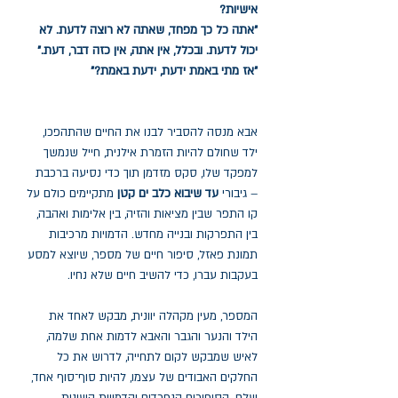
אישיות?
"אתה כל כך מפחד, שאתה לא רוצה לדעת. לא
יכול לדעת. ובכלל, אין אתה, אין כזה דבר, דעת."
"אז מתי באמת ידעת, ידעת באמת?"
אבא מנסה להסביר לבנו את החיים שהתהפכו,
ילד שחולם להיות הזמרת אילנית, חייל שנמשך
למפקד שלו, סקס מזדמן תוך כדי נסיעה ברכבת
– גיבורי
עד שיבוא כלב ים קטן
מתקיימים כולם על
קו התפר שבין מציאות והזיה, בין אלימות ואהבה,
בין התפרקות ובנייה מחדש. הדמויות מרכיבות
תמונת פאזל, סיפור חיים של מספר, שיוצא למסע
בעקבות עברו, כדי להשיב חיים שלא נחיו.
המספר, מעין מקהלה יוונית, מבקש לאחד את
הילד והנער והגבר והאבא לדמות אחת שלמה,
לאיש שמבקש לקום לתחייה, לדרוש את כל
החלקים האבודים של עצמו, להיות סוף־סוף אחד,