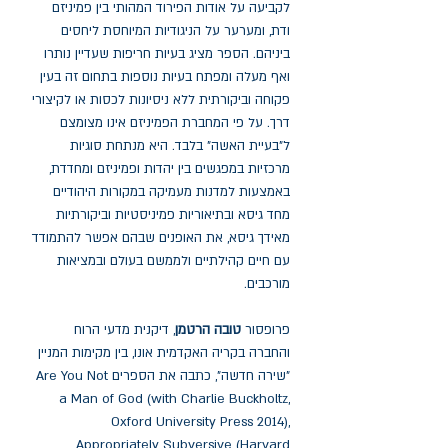
לקביעה על אודות הפירוד המהותי בין פמיניזם
ודת, ומערער על הניגודיות המיוחסת ליחסים
ביניהם. הספר מציג בעיות חריפות שעדיין נותרו
ואף מעלה ומפתח בעיות נוספות בתחום זה בעין
פקוחה וביקורתית ללא ניסיונות לכסות או לקיצורי
דרך. על פי המחברת הפמיניזם אינו מצומצם
ל"בעיית האשה" בלבד. היא מנתחת סוגיות
מרכזיות במפגשים בין יהדות ופמיניזם ומחדדת,
באמצעות למדנות מעמיקה במקורות היהודיים
מחד גיסא ובתיאוריות פמיניסטיות וביקורתיות
מאידך גיסא, את האופנים שבהם אפשר להתמודד
עם חיים קהילתיים ולממשם בעולם ובמציאות
מורכבים.
פרופסור
טובה הרטמן
, דיקנית מדעי הרוח
והחברה בקריה האקדמית אונו, בין מקימות המניין
"שירה חדשה", כתבה את הספרים Are You Not
a Man of God (with Charlie Buckholtz,
Oxford University Press 2014),
Appropriately Subversive (Harvard