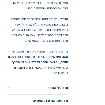
סיפורם המשותף – סיפור שראשיתו בקיץ שבו
גילה את התמונה שהוסתרה ממנו.
הדיאלוג בין זהר הנער למספר המבוגר שמתבונן
בו בדקדקנות מאלץ אותו להתמודד, לראשונה
בחייו, עם סוד הזרות שלו. הוא מתחקה אחריה,
נובר בגופה המאיים לבלוע אותו אל תוכה, וכמו
מרצף מחדש את הקוד הגנטי שלה.
ביד בוטחת ובגוף ראשון אמיץ וחודר מעניק לנו
משה עזוז
סיפור בלתי נשכח, בספרו החדש
עולם
הזוהר
, על נער שהודח בלידתו. נער זר, מוחלף,
שמתאמץ לרכוש את כישורי החיים הטבעיים
שנשללו ממנו.
עוד על הספר
הוצאה: פרדס
מדיניות החזרת מוצרים
שנת הוצאה: אפריל 2025