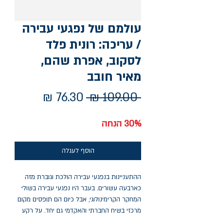
עולמם של נפגעי עבירה
/ עריכה: רונית פלד
לסקוב, אפרת שהם,
מאיר חובב
מחיר
מחיר
 ‏109.00 ‏₪ 
רגיל
מבצע
30% הנחה
הוסף לעגלה
ההתעניינות בנפגעי עבירה הולכת וגוברת מזה
כארבעה עשורים. בעבר היו נפגעי עבירה בשולי
המחקר הקרימינולוגי, אבל כיום הם תופסים מקום
מרכזי בשיח החברתי והאקדמי גם יחד. על רקע