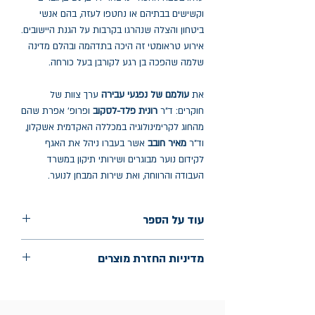
וקשישים בבתיהם או נחטפו לעזה, בהם אנשי
ביטחון והצלה שנהרגו בקרבות על הגנת היישובים.
אירוע טראומטי זה היכה בתדהמה ובהלם מדינה
שלמה שהפכה בן רגע לקורבן בעל כורחה.
את
עולמם של נפגעי עבירה
ערך צוות של
חוקרים: ד"ר
רונית פלד-לסקוב
ופרופ' אפרת שהם
מהחוג לקרימינולוגיה במכללה האקדמית אשקלון,
וד"ר
מאיר חובב
אשר בעברו ניהל את האגף
לקידום נוער מבוגרים ושירותי תיקון במשרד
העבודה והרווחה, ואת שירות המבחן לנוער.
עוד על הספר
הוצאה: רסלינג
מדיניות החזרת מוצרים
שנת הוצאה: 2024
החלפות יתאפשרו בתוך חודש מיום הקנייה
בכתובת מלכי ישראל 9, תל אביב. יש