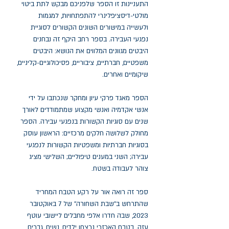
התעניינות זו הספר שלפניכם מבקש לתת ביטוי
מולטי-דיסציפלינרי להתפתחויות, למגמות
ולעשייה במישורים השונים הקשורים לסוגיית
נפגעי העבירה. בספר רחב היקף זה נבחנים
היבטים מגוונים המלווים את הנושא: היבטים
משפטיים, חברתיים, ציבוריים, פסיכולוגיים-קליניים,
שיקומיים ואחרים.
הספר מאגד פרקי עיון ומחקר שנכתבו על ידי
אנשי אקדמיה ואנשי מקצוע שמתמודדים לאורך
שנים עם סוגיות הקשורות בנפגעי עבירה. הספר
מחולק לשלושה חלקים מרכזיים: הראשון עוסק
בסוגיות חברתיות ומשפטיות הקשורות לנפגעי
עבירה; השני במענים טיפוליים; השלישי מציג
צוהר לעבודה בשטח.
ספר זה רואה אור על רקע הטבח המחריד
שהתרחש ב"שבת השחורה" של 7 באוקטובר
2023, שבה חדרו אלפי מחבלים ליישובי עוטף
עזה. בטבח האכזרי נרצחו ילדים, נשים, גברים