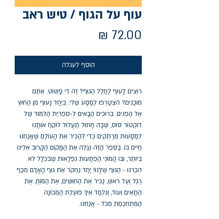
עוף על הגוף / טיש ראב
מחיר
הוסף לעגלה
רוֹצִים לָעוּף לַחֲלַל הַגּוּף? זֶה דֵּי פָּשׁוּט. אַתֶּם
מוּכָנִים? הִצְטָרְפוּ לַמַּסָּע שֶׁלִּי. בְּיַחַד נָעוּף מִן הַחוּץ
אֶל הַפְּנִים. בְּרוּכִים הַבָּאִים לְ-סִפְרִיַּת הַלִּמּוּד שֶׁל
דּוֹקְטוֹר סוּס, שֶׁבָּהּ חָתוּל תַּעֲלוּל לוֹקֵחַ אוֹתָנוּ
לְמַסָּעוֹת מְרַתְּקִים כְּדֵי לְהַכִּיר אֶת הָעוֹלָם שֶׁאֲנַחְנוּ
חַיִּים בּוֹ. בַּסֵּפֶר הַזֶּה נְגַלֶּה אֶת הַמָּקוֹם הַקָּרוֹב אֵלֵינוּ
בְּיוֹתֵר, וּבוֹ הֲמוֹנֵי הַפְתָּעוֹת נִפְלָאוֹת שֶׁבִּכְלָל לֹא
הִכַּרְנוּ - הַגּוּף שֶׁלָּנוּ! יַחַד נַחְקֹר אֶת גּוּף הָאָדָם מִכַּף
רֶגֶל וְעַד רֹאשׁ, נַכִּיר אֶת הַחוּשִׁים, אֶת הַמּוֹחַ, אֶת
הַתָּאִים וְעוֹד, וְנִלְמַד אֵיךְ פּוֹעֶלֶת הַמְּכוֹנָה
הַמְּתֻחְכֶּמֶת מִכֹּל - אֲנַחְנוּ.