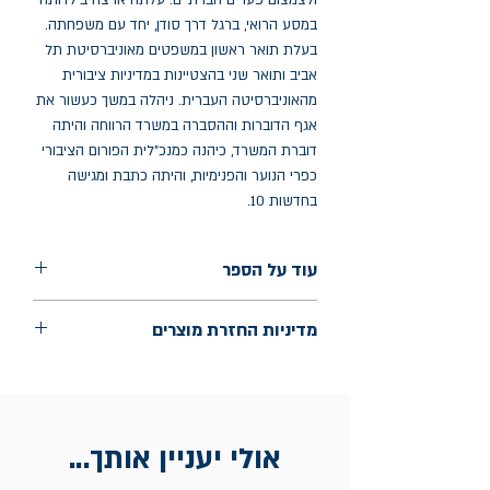
ולצמצום פערים חברתיים. עלתה ארצה בילדותה
במסע הרואי, ברגל דרך סודן, יחד עם משפחתה.
בעלת תואר ראשון במשפטים מאוניברסיטת תל
אביב ותואר שני בהצטיינות במדיניות ציבורית
מהאוניברסיטה העברית. ניהלה במשך כעשור את
אגף הדוברות וההסברה במשרד הרווחה והיתה
דוברת המשרד, כיהנה כמנכ"לית הפורום הציבורי
כפרי הנוער והפנימיות, והיתה כתבת ומגישה
בחדשות 10.
עוד על הספר
הוצאה: ידיעות ספרים
מדיניות החזרת מוצרים
שנת הוצאה: ינואר 2024
עמודים: 226
החלפות יתאפשרו בתוך חודש מיום הקנייה
בכתובת מלכי ישראל 9, תל אביב. יש
להציג חשבונית / מייל אסמכתא בלבד.
אולי יעניין אותך...