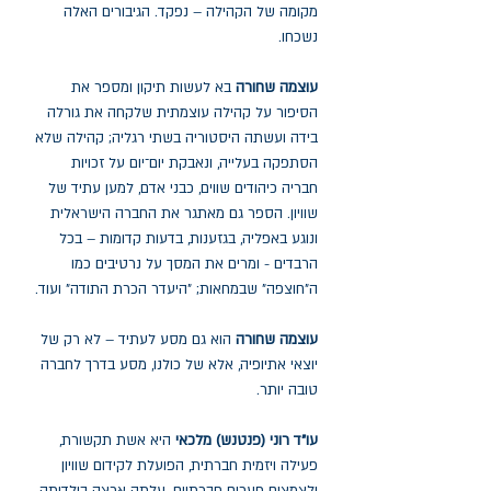
מקומה של הקהילה – נפקד. הגיבורים האלה
נשכחו.
עוצמה שחורה
בא לעשות תיקון ומספר את
הסיפור על קהילה עוצמתית שלקחה את גורלה
בידה ועשתה היסטוריה בשתי רגליה; קהילה שלא
הסתפקה בעלייה, ונאבקת יום־יום על זכויות
חבריה כיהודים שווים, כבני אדם, למען עתיד של
שוויון. הספר גם מאתגר את החברה הישראלית
ונוגע באפליה, בגזענות, בדעות קדומות – בכל
הרבדים - ומרים את המסך על נרטיבים כמו
ה"חוצפה" שבמחאות; "היעדר הכרת התודה" ועוד.
עוצמה שחורה
הוא גם מסע לעתיד – לא רק של
יוצאי אתיופיה, אלא של כולנו, מסע בדרך לחברה
טובה יותר.
עו"ד רוני (פנטנש) מלכאי
היא אשת תקשורת,
פעילה ויזמית חברתית, הפועלת לקידום שוויון