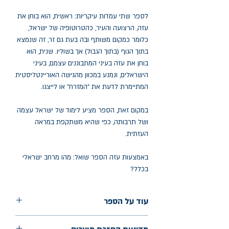
לספר שתי עמדות עיקריות: ראשית, הוא בוחן את
עזה, הרצועה והעיר, כהטרוטופיה של ישראל,
כלומר כמקום משותף ובה בעת גם זר, זה שנמצא
בתוך הגוף (בתוך הגבול) אך בשוליו. שנית, הוא
בוחן את עזה בעיני המתבוננים עצמם, בעיני
הישראלים, ונמנע במכוון מהגישה האוריינטליסטית
המתיימרת לדעת את ״המזרח״ או לייצגו.
במקום זאת, הספר מציע לימוד של ישראל עצמה
ושל תרבותה, כפי שהיא משתקפת במראה
העזתית.
באמצעות עזה הספר שואל: מהו מרחב ישראלי
בכלל?
עוד על הספר
הוצאה: גמא