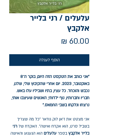
עלעלים / רני בלייר
אלקבץ
מחיר
הוסף לעגלה
"אני כותב את הטקסט הזה היום, בוקר ה־8
באוקטובר, 2023. יום אחרי שהקיבוץ שלי, שלנו,
נכבש והוכחד. כל עציו, בתיו ושביליו עלו באש.
חבריו וחברותיו, נוף ילדותי, האנשים שעיצבו אותי,
נרצחו ונלקחו בשבי החמאס."
אני מצטט את ז'אן לוק גודאר "כל מה שצריך
בשביל סרט, הוא אקדח ואישה". האקדח של
רני
בלייר אלקבץ
בספר
עלעלים
הוא הגעגוע והאישה