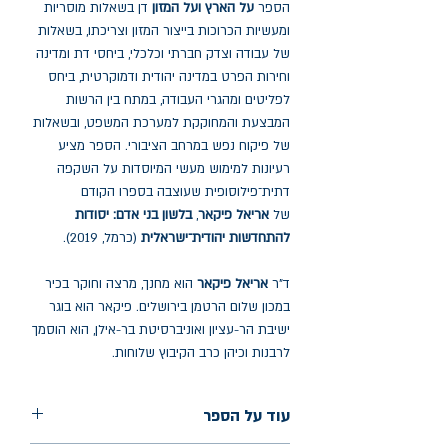
הספר
על הארץ ועל המזון
דן בשאלות מוסריות
ומעשיות הכרוכות בייצור המזון וצריכתו, בשאלות
של עבודה וצדק חברתי וכלכלי, ביחסי דת ומדינה
וחירות הפרט במדינה יהודית ודמוקרטית, ביחס
לפליטים ומהגרי העבודה, במתח בין הרשות
המבצעת והמחוקקת למערכת המשפט, ובשאלות
של פיקוח נפש במרחב הציבורי. הספר מציע
רעיונות למימוש מעשי המיוסדות על השקפה
דתית־פילוסופית שעוצבה בספרו הקודם
של
אריאל פיקאר
,
בלשון בני אדם: יסודות
להתחדשות יהודית־ישראלית
(כרמל, 2019).
ד"ר
אריאל פיקאר
הוא מחנך, מרצה וחוקר בכיר
במכון שלום הרטמן בירושלים. פיקאר הוא בוגר
ישיבת הר-עציון ואוניברסיטת בר-אילן, הוא הוסמך
לרבנות וכיהן כרב הקיבוץ שלוחות.
עוד על הספר