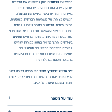
הספר
על הבתולים
בוחן לראשונה את הדרכים
שבהן עיצבה התרבות היהודית האשכנזית
באירופה הנוצרית בימי הביניים את הבתולים
הנשיים כצומת של משמעות חברתית, משפטית,
דתית ומיתית. הבתולים בספר שלפנינו נדונים
כמפתח פרשני המאפשר חשיפתם של מגוון מבני
כוח, מסגרות ערכיות, מתחים חברתיים, ומגעים
בין-דתיים. מתוך קריאה במגוון מקורות יהודיים
ונוצריים מתבהרת הפואטיקה והפוליטיקה
שעיצבה את מושג הבתולים בתרבות היהודית
בתקופה מכוננת בתולדותיה.
ד"ר אביטל דוידוביץ' אשד
היא מרצה בכירה בחוג
לפילוסופיה יהודית ותלמוד ובתוכנית ללימודי נשים
ומגדר באוניברסיטת תל אביב.
עוד על הספר
הוצאה: כרמל