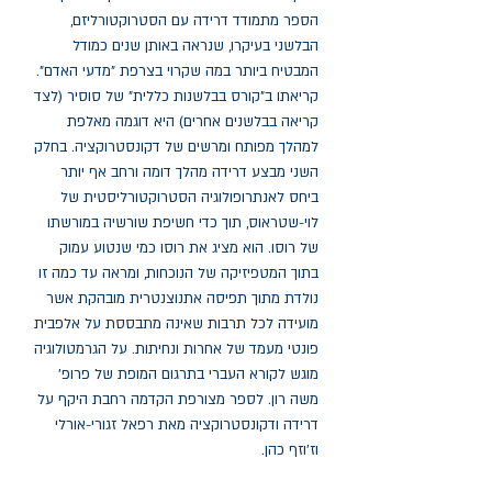
הספר מתמודד דרידה עם הסטרוקטורליזם, 
הבלשני בעיקרו, שנראה באותן שנים כמודל 
המבטיח ביותר במה שקרוי בצרפת "מדעי האדם". 
קריאתו ב"קורס בבלשנות כללית" של סוסיר (לצד 
קריאה בבלשנים אחרים) היא דוגמה מאלפת 
למהלך מפותח ומרשים של דקונסטרוקציה. בחלק 
השני מבצע דרידה מהלך דומה ורחב אף יותר 
ביחס לאנתרופולוגיה הסטרוקטורליסטית של 
לוי-שטראוס, תוך כדי חשיפת שורשיה במורשתו 
של רוסו. הוא מציג את רוסו כמי שנטוע עמוק 
בתוך המטפיזיקה של הנוכחות, ומראה עד כמה זו 
נולדת מתוך תפיסה אתנוצנטרית מובהקת אשר 
מועידה לכל תרבות שאינה מתבססת על אלפבית 
פונטי מעמד של אחרות ונחיתות. על הגרמטולוגיה 
מוגש לקורא העברי בתרגום המופת של פרופ' 
משה רון. לספר מצורפת הקדמה רחבת היקף על 
דרידה ודקונסטרוקציה מאת רפאל זגורי-אורלי 
וז'וזף כהן.