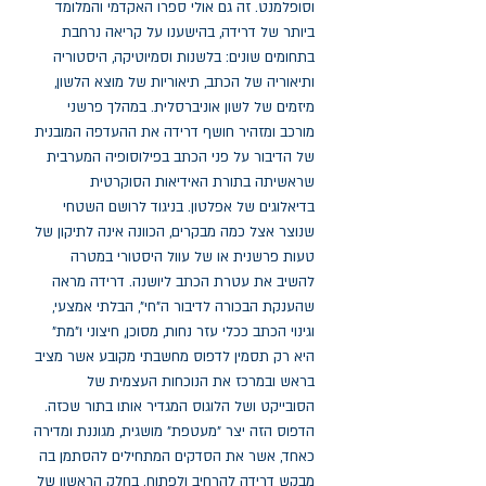
וסופלמנט. זה גם אולי ספרו האקדמי והמלומד 
ביותר של דרידה, בהישענו על קריאה נרחבת 
בתחומים שונים: בלשנות וסמיוטיקה, היסטוריה 
ותיאוריה של הכתב, תיאוריות של מוצא הלשון, 
מיזמים של לשון אוניברסלית. במהלך פרשני 
מורכב ומזהיר חושף דרידה את ההעדפה המובנית 
של הדיבור על פני הכתב בפילוסופיה המערבית 
שראשיתה בתורת האידיאות הסוקרטית 
בדיאלוגים של אפלטון. בניגוד לרושם השטחי 
שנוצר אצל כמה מבקרים, הכוונה אינה לתיקון של 
טעות פרשנית או של עוול היסטורי במטרה 
להשיב את עטרת הכתב ליושנה. דרידה מראה 
שהענקת הבכורה לדיבור ה"חי", הבלתי אמצעי, 
וגינוי הכתב ככלי עזר נחות, מסוכן, חיצוני ו"מת" 
היא רק תסמין לדפוס מחשבתי מקובע אשר מציב 
בראש ובמרכז את הנוכחות העצמית של 
הסובייקט ושל הלוגוס המגדיר אותו בתור שכזה. 
הדפוס הזה יצר "מעטפת" מושגית, מגוננת ומדירה 
כאחד, אשר את הסדקים המתחילים להסתמן בה 
מבקש דרידה להרחיב ולפתוח. בחלק הראשון של 