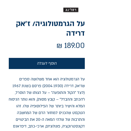
על הגרמטולוגיה/ ז׳אק
דרידה
מחיר
הוסף לעגלה
על הגרמטולוגיה הוא אחד משלושה ספרים 
שז'אק דרידה (1930 2004) פרסם בשנת 1967 
(לצד "הקול והתופעה" – על הגותו של הוסרל, 
ו"הכתב וההבדל" – קובץ מסות), והוא נותר הניסוח 
המלא והישיר ביותר של הפילוסופיה שלו. זהו 
הטקסט שהכניס למחזור הדם של המחשבה 
והתרבות של שלהי המאה ה-20 את הביטויים 
דקונסטרוקציה, פונולוגיזם, ארכי-כתב, דיפראנס 