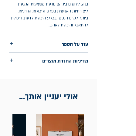
בזה. ליחסים ביניהם נודעת משמעות הנוגעת
ליצירתיות האנושית בפרט וליכולות החיוניות
ביותר לקיום הנפשי בכלל: היכולת לדעת, היכולת
להתאבל והיכולת לאהוב.
עוד על הספר
הוצאה: מאגנס
מדיניות החזרת מוצרים
שנת הוצאה: 2008
עמודים: 126
החלפות יתאפשרו בתוך חודש מיום הקנייה
בכתובת מלכי ישראל 9, תל אביב. יש להציג
חשבונית / מייל אסמכתא בלבד.
אולי יעניין אותך...