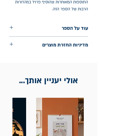
התוספות המאוחרות שהוסיף פרויד במהדורות
הרבות של הספר הזה.
עוד על הספר
הוצאה: רסלינג
מדיניות החזרת מוצרים
עמודים: 325
החלפות יתאפשרו בתוך חודש מיום הקנייה
בכתובת מלכי ישראל 9, תל אביב. יש להציג
חשבונית / מייל אסמכתא בלבד.
אולי יעניין אותך...