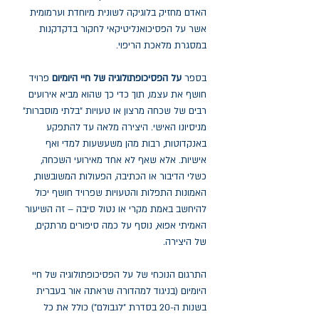
האדם מחזיק בלוגיקה לשונית מיוחדת וערמומית
אשר על הפסיכואנליטיקאי לחקור בדקדקנות
במסגרת מלאכת הריפוי.
בספר
על הפסיכופתולוגיה של חיי היומיום
פרויד
חושף את עצמו, תוך כדי כך שהוא מביא אירועים
רבים של שכחה מרצון או טעויות "בלתי מוסברות"
מניסיונו האישי. היצירה מלאה עד להתפקע
באנקדוטות, רבות מהן משעשעות למדי ואף
אישיות. אלא שאף לא אחד מאירועי השכחה,
כשלי הדיבור או הכתיבה, הפעולות המשובשות,
האמונות התפלות והטעויות שפרויד חושף יכול
להיחשב באמת מקרי או נטול סיבה – זה השיעור
האמיתי אפוא, נוסף על כמה סיפורים מרתקים,
של היצירה.
התרגום הנוכחי של על הפסיכופתולוגיה של חיי
היומיום (בניגוד למהדורה שראתה אור בעברית
בשנות ה-20 בסדרת "לגבולם") כולל את כל