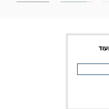
עוד
צוב?
יוליסס / ג'ימס ג'ויס
מלכוד 23 או כל שם
פרץ
מחורבן אחר / ורסנו
מחיר
מחיר רגיל
מחיר מבצע
20% הנחה