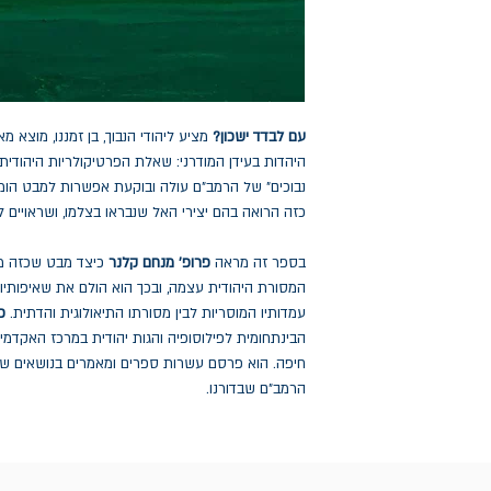
עם לבדד ישכון
?
מציע ליהודי הנבוך, בן זמננו, מוצא 
היהדות בעידן המודרני: שאלת הפרטיקולריות היהודית 
נבוכים" של הרמב"ם עולה ובוקעת אפשרות למבט הומניס
כזה הרואה בהם יצירי האל שנבראו בצלמו, ושראויים ל
בספר זה מראה
פרופ' מנחם קלנר
כיצד מבט שכזה מ
המסורת היהודית עצמה, ובכך הוא הולם את שאיפותיו 
עמדותיו המוסריות לבין מסורתו התיאולוגית והדתית.
פר
הבינתחומית לפילוסופיה והגות יהודית במרכז האקדמי
חיפה. הוא פרסם עשרות ספרים ומאמרים בנושאים שונ
הרמב"ם שבדורנו.