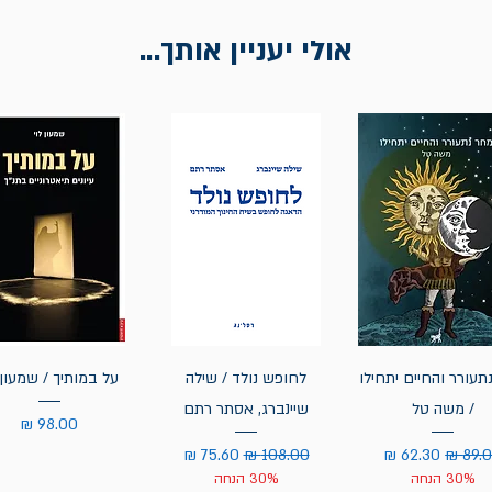
אולי יעניין אותך...
תעורר והחיים יתחילו
לחופש נולד / שילה
על במותיך / שמעון 
/ משה טל
שיינברג, אסתר רתם
מחיר
יר רגיל
מחיר מבצע
מחיר רגיל
מחיר מבצע
30% הנחה
30% הנחה