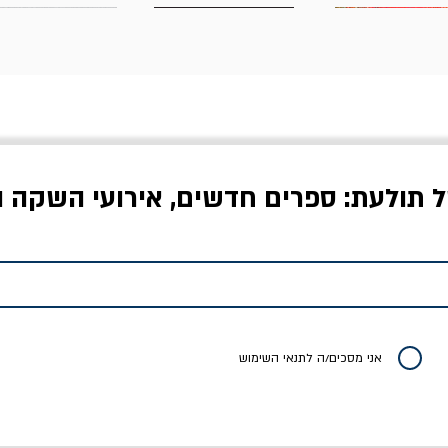
ל תולעת: ספרים חדשים, אירועי השקה ו
לדי המחר / ברטולט
שישה אויבים של חירות /
איך בעצם מלמדים עי
ברכט
ישעיה ברלין
/ עריכה: מירב שמי 
יר רגיל
מחיר מבצע
מחיר
מחיר
20% הנחה
אני מסכים/ה לתנאי השימוש