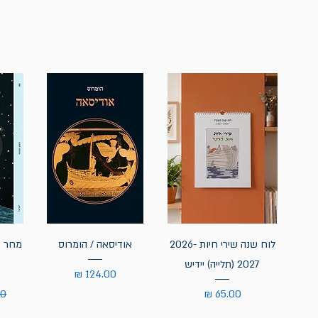
לוח שנה שירי חיות 2026-
אודיסאה / הומרוס
מחר נ
2027 (תלייה) יידיש
מחיר
מחיר
מח