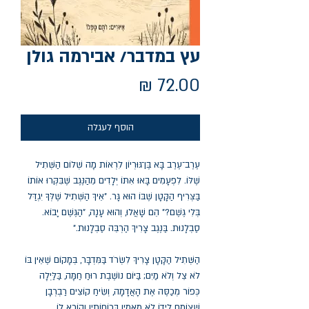
עץ במדבר/ אבירמה גולן
מחיר
הוסף לעגלה
עֶרֶב־עֶרֶב בָּא בֶּן־גּוּרְיוֹן לִרְאוֹת מָה שְׁלוֹם הַשְּׁתִיל
שֶׁלּוֹ. לִפְעָמִים בָּאוּ אִתּוֹ יְלָדִים מֵהַנֶּגֶב שֶׁבִּקְּרוּ אוֹתוֹ
בַּצְּרִיף הַקָּטָן שֶׁבּוֹ הוּא גָּר. "אֵיךְ הַשְּׁתִיל שֶׁלְּךָ יִגְדַּל
בְּלִי גֶּשֶׁם?" הֵם שָׁאֲלוּ, וְהוּא עָנָה, "הַגֶּשֶׁם יָבוֹא.
סַבְלָנוּת. בַּנֶּגֶב צָרִיךְ הַרְבֵּה סַבְלָנוּת."
הַשְּׁתִיל הַקָּטָן צָרִיךְ לִשְׂרֹד בַּמִּדְבָּר, בְּמָקוֹם שֶׁאֵין בּוֹ
לֹא צֵל וְלֹא מַיִם; בַּיּוֹם נוֹשֶׁבֶת רוּחַ חַמָּה, בַּלַּיְלָה
כְּפוֹר מְכַסֶּה אֶת הָאֲדָמָה, וְשִׂיחַ קוֹצִים רַבְרְבָן
שֶׁצּוֹמֵחַ לְיָדוֹ לֹא מַאֲמִין בְּכוֹחוֹתָיו וְקוֹרֵא לוֹ