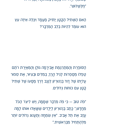
"חַלַּשְׁלוּשׁ".
הַאִם הַשְּׁתִיל הַקָּטָן יַחְזִיק מַעֲמָד וִיגַלֶּה אֵיזֶה עֵץ
הוּא עוֹמֵד לִהְיוֹת בְּלֵב הַמִּדְבָּר?
הַסּוֹפֶרֶת וְהַמְּתַרְגֶּמֶת אֲבִירָמָה גּוֹלָן וְהַמְּאַיֶּרֶת רֹתֶם
טֶפְּלוֹ מְסַפְּרוֹת לַגִּיל הָרַךְ, בְּמִלִּים וּבְצִיּוּר, אֶת סִפּוּר
עֲלִיָּתוֹ שֶׁל דָּוִד בֶּן־גּוּרְיוֹן לַנֶּגֶב דֶּרֶךְ מַסָּעוֹ שֶׁל שְׁתִיל
קָטָן עִם כּוֹחוֹת גְּדוֹלִים.
"פֹּה טוֹב — כִּי פֹּה מִדְבַּר שְׁמָמָה, וְיֵשׁ לִיצֹר הַכֹּל
מֵחָדָשׁ," כָּתַב בֶּן־גּוּרְיוֹן לַיְּלָדִים שֶׁשָּׁאֲלוּ אוֹתוֹ לָמָּה
עָזַב אֶת תֵּל אָבִיב. "אֵין שִׂמְחָה וְתַעֲנוּג גְּדוֹלִים יוֹתֵר
מִלְּהַתְחִיל מִבְּרֵאשִׁית."