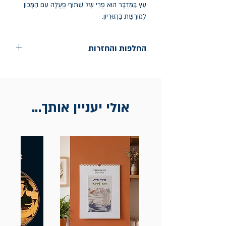
עֵץ בַּמִּדְבָּר הוּא פְּרִי שֶׁל שִׁתּוּף פְּעֻלָּה עִם הַמָּכוֹן
לְמוֹרֶשֶׁת בֶּן־גּוּרְיוֹן.
החלפות והחזרות
החלפות בתוך חודש ימים מיום הקניה בחנות
הדגל- כיכר רבין 9 ת"א
אין החזרות
אולי יעניין אותך...