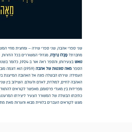
שני ספרי אהבה, שני ספרי שירה – ומחצית מחיי המשור
מחברת?
פַּבְּלוֹ נֵרוּדָה
, מגדולי המשוררים בכל הדורות,
נואש
בצעירותו, והספר ראה
הספר
מאה סונטות של אהבה
(1959) הוא דוגמ
העמידה: שירתו הבשלה פונה אל האהובה המייצגת ב
האהבה לחיים, למולדת, לאדם ולעולם. השילוב בין שנ
מפרידות בין מועדי פרסומם, מאפשר לקוראים להתווד
כתיבתו הבשלה של המשורר הצעיר ליצירתו המרעננ
מוגש לקוראים העברים בלוויית מבוא והערות מאת מתר