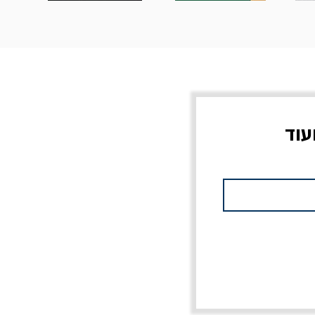
עוד
צוב?
יוליסס / ג'ימס ג'ויס
מלכוד 23 או כל שם
פרץ
מחורבן אחר / ורסנו
מחיר
מחיר רגיל
מחיר מבצע
20% הנחה