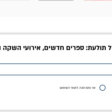
ל תולעת: ספרים חדשים, אירועי השקה ו
לדי המחר / ברטולט
שישה אויבים של חירות /
איך בעצם מלמדים עי
ברכט
ישעיה ברלין
/ עריכה: מירב שמי 
יר רגיל
מחיר מבצע
מחיר
מחיר
20% הנחה
אני מסכים/ה לתנאי השימוש