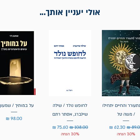
אולי יעניין אותך...
תעורר והחיים יתחילו
לחופש נולד / שילה
על במותיך / שמעון 
/ משה טל
שיינברג, אסתר רתם
מחיר
יר רגיל
מחיר מבצע
מחיר רגיל
מחיר מבצע
30% הנחה
30% הנחה