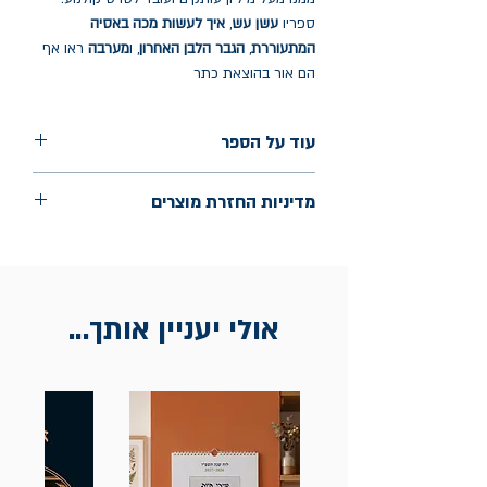
ספריו
עשן עש
,
איך לעשות מכה באסיה
המתעוררת
,
הגבר הלבן האחרון
, ו
מערבה
ראו אף
הם אור בהוצאת כתר
עוד על הספר
הוצאה: כתר
מדיניות החזרת מוצרים
שנת הוצאה: ינואר 2026
עמודים: 200
החלפות יתאפשרו בתוך חודש מיום הקנייה
בכתובת מלכי ישראל 9, תל אביב. יש
להציג חשבונית / מייל אסמכתא בלבד.
אולי יעניין אותך...