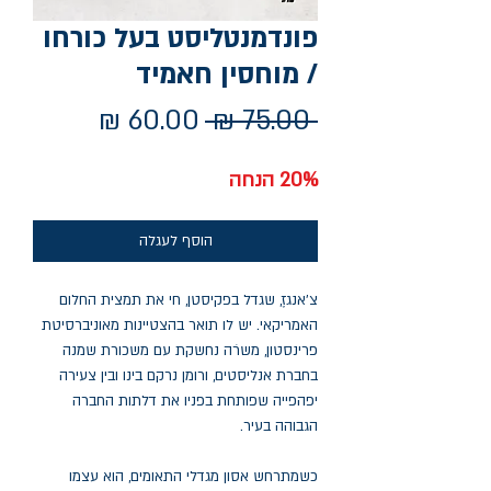
פונדמנטליסט בעל כורחו
/ מוחסין חאמיד
מחיר
מחיר
 ‏75.00 ‏₪ 
רגיל
מבצע
20% הנחה
הוסף לעגלה
צ'אנגזֶ, שגדל בפקיסטן, חי את תמצית החלום
האמריקאי. יש לו תואר בהצטיינות מאוניברסיטת
פרינסטון, משרׂה נחשקת עם משכורת שמנה
בחברת אנליסטים, ורומן נרקם בינו ובין צעירה
יפהפייה שפותחת בפניו את דלתות החברה
הגבוהה בעיר.
כשמתרחש אסון מגדלי התאומים, הוא עצמו