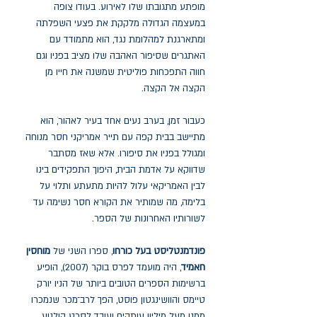
מופתע מתגובתו שלו לאירוע. בעודו צופה
במעצמה הגדולה מלקקת את פצעי השפלתה
ומתארגנת למהלומת נגד, הוא מתמודד עם
האתגרים שסיפור האהבה שלו מציב בפניו וגם
חווה התפכחות פוליטית שמשנה את חייו מן
הקצה אל הקצה.
כעבור זמן, בערב נעים אחד בעיר לאהורֹ, הוא
מתיישב בבית קפה עם תייר אמריקני חסר מנוחה
ומגולל בפניו את סיפורו. אלא שאז מסתבר
שדווקא על אדמת הבית, היפוך התפקידים בינו
לבין האמריקאי עלול להיות מתעתע ותלוי על
בלימה, מה שמותיר את הקורא חסר נשימה עד
לשורותיו האחרונות של הספר.
פונדמנטליסט בעל כורחו
, ספרו השני של
מוחסין
חאמיד
, היה מועמד לפרס בוקר (2007), הופיע
ברשימות הספרים הטובים ביותר של הניו יורק
טיימס והוושינגטון פוסט, הפך לרב־מכר שנמכרו
ממנו מעל מיליון עותקים ועובד לסרט קולנוע.