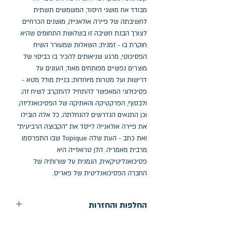
מבודד אח מושגי היסוד, המשמשים תשתית
לחשיבתה של פיירה אולאנייה, מושנים הכרחיים
לצורך הבנת חשיבה זו בשלושת התחומים שהיא
חוקרת בו - זמנית; השאלות שמעורר השיח
הפסיכוטי, מרגע שניאותים להכיר בו כביסוי של
מוצרים נפשיים מפותחים מאוד, העונים על
דרישות ועל מטרות מיוחדות; בניית מודל מטא -
פסיכולוגי המאפשר להתחיל להתקרב לשיח זה;
ולבסוף, הפרקטיקה והאתיקה של הפסיכואנליזה,
וכן התנאים הנדרשים להנחלתה; כל אלה הובילו
את פיירה אולאנייה לייסד את "הקבוצה הרביעית"
ואת כתב - העת שלה Topique שבו התפרסמו
מרבית מאמריה. הלן טרואזייה היא
פסיכואנליטיקאית, הנמנית על שורותיה של
החברה הפסיכואנליטית של פאריס.
החלפות והחזרות
החלפות בתוך חודש ימים מיום הקניה בחנות