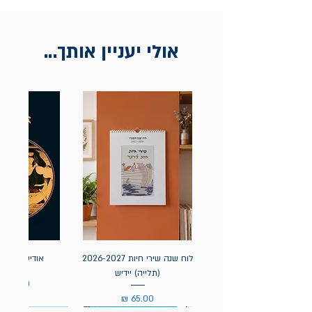
הדגל- כיכר רבין 9 ת"א
אין החזרות
אולי יעניין אותך...
לוח שנה שירי חיות 2026-2027
אודיסאה / ה
(תלייה) יידיש
מחיר
מחיר