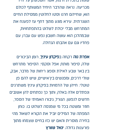
שונות בתכלית זו מזו, אשר השפעתן על חייו
מכריעה. נראה שהדבר היחיד המשותף לכולם
הוא, שחייהם חרגו וסטו לחלוטין ממסילת החיים
השגרתית. עירא מונע מתוך דחף עז לפענח את
המתרחש מבלי יכולת לשלוט בהתפתחויות,
שבמהלכן הוא עושה חשבון נפש עם עברו, עם
פחדיו וגם עם אהבתו הגדולה.
אפרת נוה
רקחה ב
פיקדון עיניך
, רומן הביכורים
שלה, סיפור מותח, אפל וסקסי. הסיפור מתרחש
בין באר שבע לאילת וספוג ריחות של מדבר, אבק,
שולי דרכים, ומפגשים בין־אישיים, שיש להם פן
טוטלי. חייהן של הדמויות בפּיקְדוֹן עיניךָ משתרגים
ונפתלים אלה באלה, ותוך כך נפתחים להן אשנבים
חדשים לנפשן. הגורל, גיבורו האמיתי של הספר,
חוזר ומשטה בכל מי שמנסה לשלוט בו. כוחן
המפתה של המילים יוביל את הקורא לשאול מהי
בחירה מוסרית והאם יש כזו בחיים שצמחו מתוך
פורענות גדולה.
יגאל שוורץ