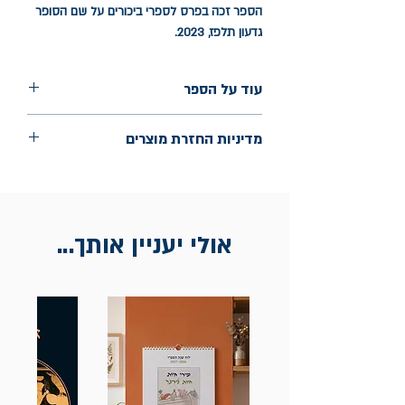
הספר זכה בפרס לספרי ביכורים על שם הסופר
גדעון תלפז, 2023.
עוד על הספר
הוצאה: כנרת זמורה דביר
מדיניות החזרת מוצרים
שנת הוצאה: ינואר 2024
עמודים: 288
החלפות יתאפשרו בתוך חודש מיום הקנייה
בכתובת מלכי ישראל 9, תל אביב. יש
להציג חשבונית / מייל אסמכתא בלבד.
אולי יעניין אותך...