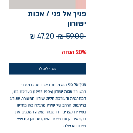
פניך אל פני / אבות
ישורון
מחיר
מחיר
 ‏59.00 ‏₪ 
רגיל
מבצע
20% הנחה
הוסף לעגלה
פניך אל פני
הוא מבחר ראשון מסוגו משירי
המשורר
אבות ישורון
(1992-1904) בעריכת בתו,
המתרגמת והעורכת
הלית ישורון
. המשורר, שנודע
בריתמוס הרחב של שיריו, מתגלה כאן מחדש
בשיריו הקצרים. זהו מבחר ממצה המפגיש את
הקוראים הן עם שירתו המוקדמת והן עם שיאי
שירתו הבשלה.