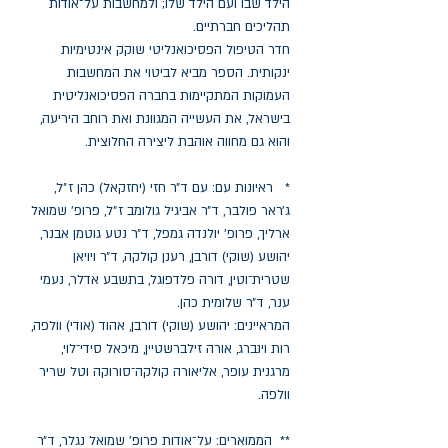
הילד שבו ועם הילד שלו; ולמחשבות על־אודות
תהליכים חברתיים.
חדר הטיפול הפסיכואנליטי שוקק אינטימיות
ינקותית. הספר מביא לביטוי את המחשבות
העמוקות המתקיימות בחברה הפסיכואנליטית
בישראל, את העשייה המגוונת ואת רוחב היריעה,
והוא גם מחווה אוהבת ליצירה החלוצית.
* ראיונות עם: עם ד״ר חזי (יחזקאל) כהן ז״ל,
ג׳ראר פולבר, ד״ר אביגיל גולומב ז״ל, פרופ׳ שמואל
ארליך, פרופ׳ יולנדה גמפל, ד״ר נטע גוטמן אבנר,
יהושע (שוקי) דורבן, רענן קולקה, ד״ר ויויאן
שטרית־וטין, דורה פלדפוגל, בתשבע אדלר, נעמי
ענר, ד״ר שלומית כהן.
המראיינים: יהושע (שוקי) דורבן, אהוד (אודי) וולפה,
רות וינברג, אורה זילברשטיין, מיכאל סידי־לוי,
מרגנית עופר, אליאורה קולקה־סורוקה וטל שריר
וולפה.
** הממוארים: על־אודות פרופ׳ שמואל נגלר, ד״ר