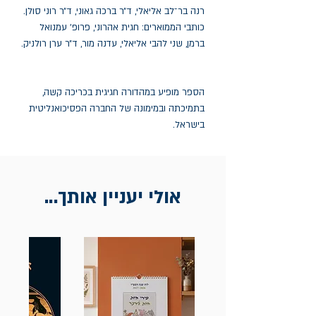
רנה בר־לב אליאלי, ד״ר ברכה גאוני, ד״ר רוני סולן.
כותבי הממוארים: חגית אהרוני, פרופ׳ עמנואל
ברמן, שני להבי אליאלי, עדנה מור, ד״ר ערן רולניק.
הספר מופיע במהדורה חגיגית בכריכה קשה,
בתמיכתה ובמימונה של החברה הפסיכואנליטית
בישראל.
אולי יעניין אותך...