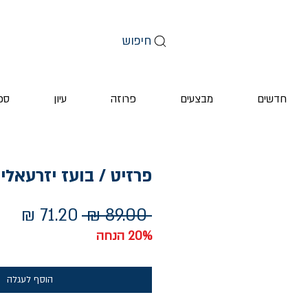
חיפוש
חדשים
מבצעים
פרוזה
עיון
ספ
פרזיט / בועז יזרעאלי
מחיר
מחי
 ‏89.00 ‏₪ 
רגיל
מבצ
20% הנחה
הוסף לעגלה