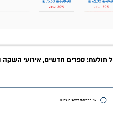
יר רגיל
מחיר מבצע
מחיר רגיל
מחיר מבצע
30% הנחה
30% הנחה
ל תולעת: ספרים חדשים, אירועי השקה ו
לדי המחר / ברטולט
שישה אויבים של חירות /
איך בעצם מלמדים עי
ברכט
ישעיה ברלין
/ עריכה: מירב שמי 
יר רגיל
מחיר מבצע
מחיר
מחיר
20% הנחה
אני מסכים/ה לתנאי השימוש