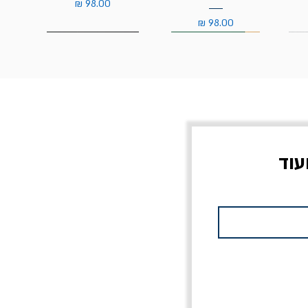
מחיר
מחיר
עוד
צוב?
יוליסס / ג'ימס ג'ויס
מלכוד 23 או כל שם
פרץ
מחורבן אחר / ורסנו
מחיר
מחיר רגיל
מחיר מבצע
20% הנחה