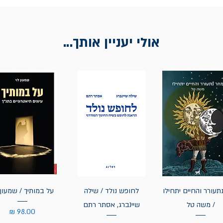
אולי יעניין אותך...
תעורר והחיים יתחילו
לחופש נולד / שילה
על במותיך / שמעון 
/ משה טל
שיינברג, אסתר רתם
מחיר