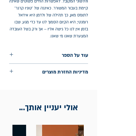
והלשוני המקובל. לאפשרות החיים פשוטים שאינה
קיימת בעבור המשורר. כאינגה של 'טוניו קרגר'
לתומס מאן, כך תהילה של ולדמן היא אידאל
רומנטי, היא הקיום הסמוך לנו עד כדי מגע, שבו
בזמן אין לנו כל גישה אליו – אך ורק בשל העובדה
המצערת שאנו מי שאנו.
עוד על הספר
הוצאה: הבה לאור
מדיניות החזרת מוצרים
שנת הוצאה: מרץ 2024
עמודים: 64
החלפות יתאפשרו בתוך חודש מיום הקנייה
בכתובת מלכי ישראל 9, תל אביב. יש
להציג חשבונית / מייל אסמכתא בלבד.
אולי יעניין אותך...