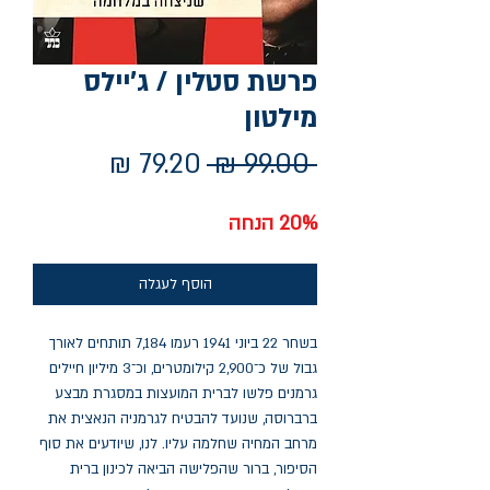
פרשת סטלין / ג'יילס
מילטון
מחיר
מחיר
 ‏99.00 ‏₪ 
רגיל
מבצע
20% הנחה
הוסף לעגלה
בשחר 22 ביוני 1941 רעמו 7,184 תותחים לאורך
גבול של כ־2,900 קילומטרים, וכ־3 מיליון חיילים
גרמנים פלשו לברית המועצות במסגרת מבצע
ברברוסה, שנועד להבטיח לגרמניה הנאצית את
מרחב המחיה שחלמה עליו. לנו, שיודעים את סוף
הסיפור, ברור שהפלישה הביאה לכינון ברית