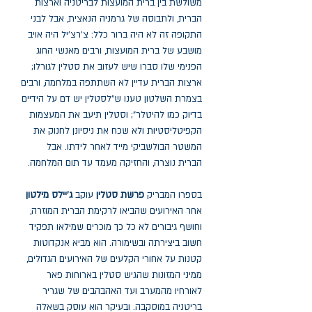
משולשת בין ברית המועצות לבריטניה וארצות
הברית, ולתבוסה של גרמניה הנאצית, אבל לבני
התקופה זה לא היה ברור כלל: צ'רצ'יל היה אויב
מושבע של ברית המועצות, ורבים מאנשי החוג
הפנימי שלו סברו שיש לעזוב את סטלין לגורלו;
ארצות הברית עדיין לא השתתפה במלחמה, ורבים
בצמרת השלטון טענו ש"לסטלין יש דם על הידיים
בדיוק כמו להיטלר"; וסטלין תיעב את המעצמות
הקפיטליסטיות ולא שכח את ניסיונן לחנוק את
המשטר הבולשביקי מייד לאחר לידתו. אבל
הברית נוצרה, והחזיקה מעמד עד תום המלחמה.
בספרו המבריק
פרשת סטלין
עוקב
ג'יילס מילטון
אחר האירועים שהביאו לרקימת הברית המוזרה,
וחושף גיבורים לא כל כך מוכרים שמילאו תפקיד
חשוב ביצירתה ובשימורה. הוא מביא אנקדוטות
קטנות על אחורי הקלעים של האירועים הגדולים,
ממיני המזונות שהגיש סטלין בארוחות פאר
לאורחיו מהמערב ועד האהבהבים של שגריר
בריטניה במוסקבה. ובעיקר הוא עוסק בשאלה