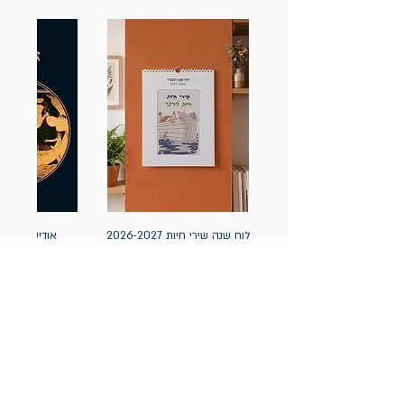
לוח שנה שירי חיות 2026-2027
אודיסאה / ה
(תלייה) יידיש
מחיר
מחיר