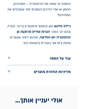
הנושנה מי עושה את ההיסטוריה – המנהיגים,
ההמון, או אולי הדרגים הנמוכים יותר שמקיפים את
המנהיגים?
ג'יילס מילטון
הוא עיתונאי והיסטוריון בריטי. ספריו,
ובהם רבי המכר
הערות שוליים מרתקות מן
ההיסטוריה
ו
יום הפלישה
, תורגמו ליותר מעשרים
שפות וראו אור בעברית בהוצאת כתר.
עוד על הספר
הוצאה: כתר
מדיניות החזרת מוצרים
שנת הוצאה: מאי 2025
עמודים: 391
החלפות יתאפשרו בתוך חודש מיום הקנייה
בכתובת מלכי ישראל 9, תל אביב. יש
להציג חשבונית / מייל אסמכתא בלבד.
אולי יעניין אותך...