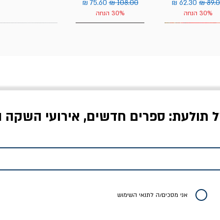
יר רגיל
מחיר מבצע
מחיר רגיל
מחיר מבצע
30% הנחה
30% הנחה
ל תולעת: ספרים חדשים, אירועי השקה ו
לדי המחר / ברטולט
שישה אויבים של חירות /
איך בעצם מלמדים עי
ברכט
ישעיה ברלין
/ עריכה: מירב שמי 
יר רגיל
מחיר מבצע
מחיר
מחיר
20% הנחה
אני מסכים/ה לתנאי השימוש