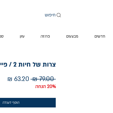
חיפוש
חדשים
מבצעים
פרוזה
עיון
ספ
צרות של חיות 2 / פייג' ברדוק
מחיר
מחי
 ‏79.00 ‏₪ 
רגיל
מבצ
20% הנחה
הוסף לעגלה