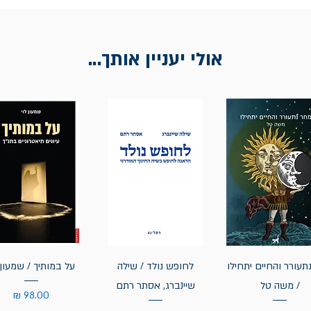
אולי יעניין אותך...
תעורר והחיים יתחילו
לחופש נולד / שילה
על במותיך / שמעון 
/ משה טל
שיינברג, אסתר רתם
מחיר