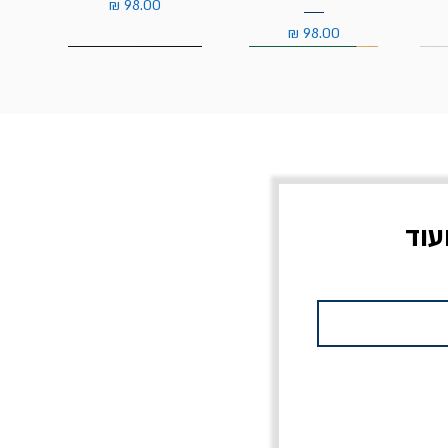
מחיר
מחיר
עוד
צוב?
יוליסס / ג'ימס ג'ויס
מלכוד 23 או כל שם
פרץ
מחורבן אחר / ורסנו
מחיר
מחיר רגיל
מחיר מבצע
20% הנחה