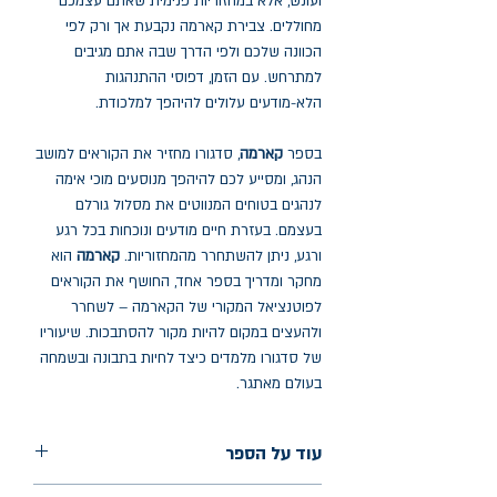
ועונש, אלא במחזוריות פנימית שאתם עצמכם
מחוללים. צבירת קארמה נקבעת אך ורק לפי
הכוונה שלכם ולפי הדרך שבה אתם מגיבים
למתרחש. עם הזמן, דפוסי ההתנהגות
הלא-מודעים עלולים להיהפך למלכודת.
בספר
קארמה
, סדגורו מחזיר את הקוראים למושב
הנהג, ומסייע לכם להיהפך מנוסעים מוכי אימה
לנהגים בטוחים המנווטים את מסלול גורלם
בעצמם. בעזרת חיים מודעים ונוכחות בכל רגע
ורגע, ניתן להשתחרר מהמחזוריות.
קארמה
הוא
מחקר ומדריך בספר אחד, החושף את הקוראים
לפוטנציאל המקורי של הקארמה – לשחרר
ולהעצים במקום להיות מקור להסתבכות. שיעוריו
של סדגורו מלמדים כיצד לחיות בתבונה ובשמחה
בעולם מאתגר.
עוד על הספר
הוצאה: ידיעות ספרים