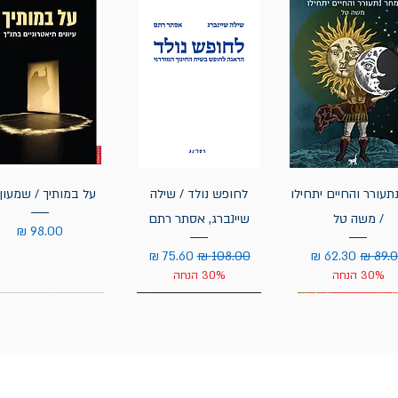
תעורר והחיים יתחילו
לחופש נולד / שילה
על במותיך / שמעון 
/ משה טל
שיינברג, אסתר רתם
מחיר
יר רגיל
מחיר מבצע
מחיר רגיל
מחיר מבצע
30% הנחה
30% הנחה