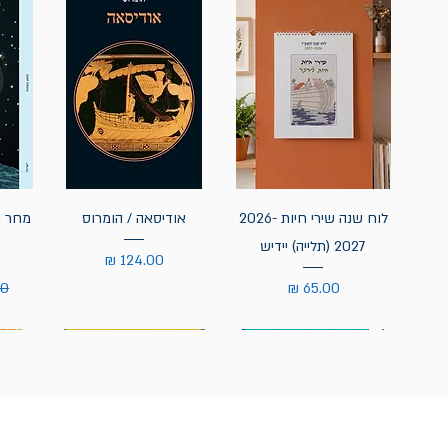
לוח שנה שירי חיות 2026-
אודיסאה / הומרוס
מחר נ
2027 (תלייה) יידיש
מחיר
מחיר
מח