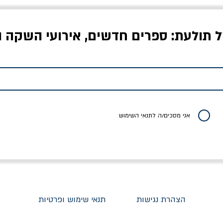
ל תולעת: ספרים חדשים, אירועי השקה ו
לדי המחר / ברטולט
שישה אויבים של חירות /
איך בעצם מלמדים עי
ברכט
ישעיה ברלין
/ עריכה: מירב שמי 
יר רגיל
מחיר מבצע
מחיר
מחיר
20% הנחה
אני מסכים/ה לתנאי השימוש
הצהרת נגישות
תנאי שימוש ופרטיות