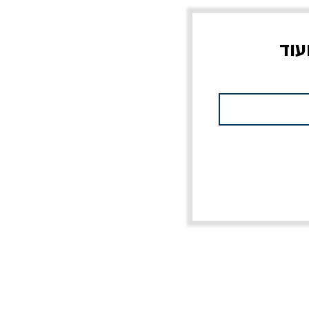
עוד
צוב?
יוליסס / ג'ימס ג'ויס
מלכוד 23 או כל שם
פרץ
מחורבן אחר / ורסנו
מחיר
מחיר רגיל
מחיר מבצע
20% הנחה