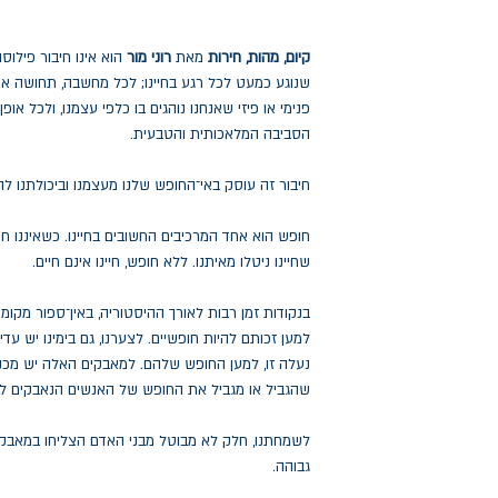
קיום, מהות, חירות
מאת
רוני מור
הוא אינו חיבור פילוס
שנוגע כמעט לכל רגע בחיינו; לכל מחשבה, תחושה או 
פנימי או פיזי שאנחנו נוהגים בו כלפי עצמנו, ולכל או
הסביבה המלאכותית והטבעית.
חיבור זה עוסק באי־החופש שלנו מעצמנו וביכולתנו להי
חופש הוא אחד המרכיבים החשובים בחיינו. כשאיננו חו
שחיינו ניטלו מאיתנו. ללא חופש, חיינו אינם חיים.
בנקודות זמן רבות לאורך ההיסטוריה, באין־ספור מקומו
למען זכותם להיות חופשיים. לצערנו, גם בימינו יש עדי
נעלה זו, למען החופש שלהם. למאבקים האלה יש מכנה
שהגביל או מגביל את החופש של האנשים הנאבקים למ
לשמחתנו, חלק לא מבוטל מבני האדם הצליחו במאבקי
גבוהה.