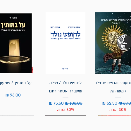
תעורר והחיים יתחילו
לחופש נולד / שילה
על במותיך / שמעון 
/ משה טל
שיינברג, אסתר רתם
מחיר
יר רגיל
מחיר מבצע
מחיר רגיל
מחיר מבצע
30% הנחה
30% הנחה