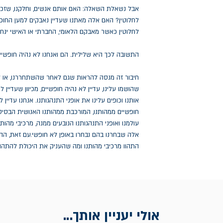
אבל נשאלת השאלה: האם אותם אנשים, וחלקנו, שזכו 
לחלוטין? האם אלה מאתנו שעדיין נאבקים למען החופש 
לחלוטין כאשר מאבקם הלאומי, החברתי או האישי ינ
התשובה לכך היא שלילית. הם ואנחנו לא נהיה חופשיים
חיבור זה מנסה להראות שגם לאחר שהשתחררנו, או ל
שהושמו עלינו, עדיין לא נהיה חופשיים, מכיוון שעדיי
אותנו וכופים עלינו את אופני התנהגותנו. אנחנו עדיין
חופשיים ממהותנו, המורכבת ממהותנו האנושית הבסיסי
עולמנו ואופני התנהגותנו הנובעים ממנה, מרכיבי מהו
אלה שבחרנו בהם נבחרו באופן לא חופשי.עם זאת, ההב
התהוו מרכיבי מהותנו ומה שהעניק את היכולת להתהוות
אולי יעניין אותך...