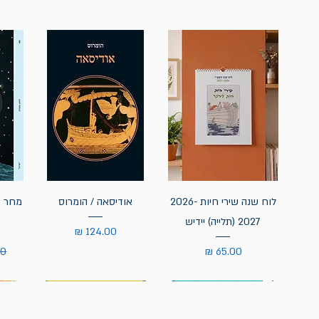
לוח שנה שירי חיות 2026-
אודיסאה / הומרוס
מחר נ
2027 (תלייה) יידיש
מחיר
מחיר
מח