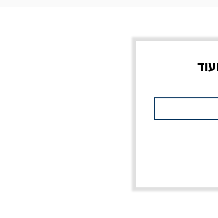
עוד
צוב?
יוליסס / ג'ימס ג'ויס
מלכוד 23 או כל שם
פרץ
מחורבן אחר / ורסנו
מחיר
מחיר רגיל
מחיר מבצע
20% הנחה