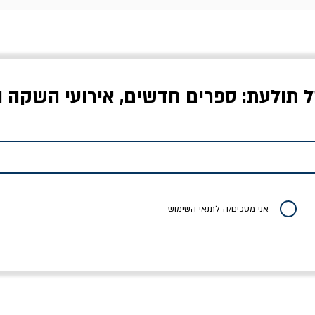
ל תולעת: ספרים חדשים, אירועי השקה ו
לדי המחר / ברטולט
שישה אויבים של חירות /
איך בעצם מלמדים עי
ברכט
ישעיה ברלין
/ עריכה: מירב שמי 
יר רגיל
מחיר מבצע
מחיר
מחיר
20% הנחה
אני מסכים/ה לתנאי השימוש