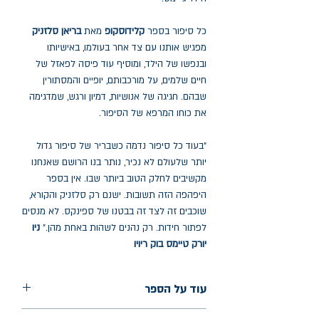
כל סיפור בספר
קלידוסקופ
מאת
בריאן סלזניק
מפגיש אותנו עם צד אחר בעולמו, באישיותו
ובנפשו של הילד, ומוסיף עוד פיסה לפאזל של
חיים שלמים, על מורכבותם, יופיים והמסתורין
שבהם. חגיגה של אנושיות, דמיון ורגש, שמדגימה
את כוחו המרפא של הסיפור.
"בעוד כל סיפור נדמה כשבריר של סיפור גדול
יותר שלעולם לא נכיר, נותר בנו הרושם שאנחנו
מקשיבים לחלק הטוב ביותר שבו. אין בספר
היפהפה הזה תשובות. ישנם רק סלזניק והקורא,
שוכבים זה לצד זה בבטנו של ספינקס. לא מנסים
לפתור חידות. רק נהנים לשהות באחת מהן."
ניו
יורק טיימס בוק ריויו
עוד על הספר
הוצאה: כתר