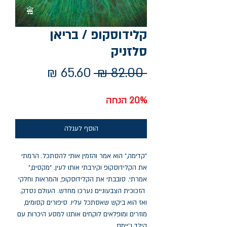
קלידוסקופ / בריאן
סלזניק
מחיר
מחיר
 ‏82.00 ‏₪ 
רגיל
מבצע
20% הנחה
הוסף לעגלה
"קדימה," הוא אמר והזמין אותי להסתכל. הרמתי
את הקלידוסקופ וקירבתי אותו לעין. "מקסים,"
אמרתי. סובבתי את הקלידוסקופ, והמראות וחלקי
הזכוכית הצבעוניים נערכו מחדש. העולם נסדק.
ואז הוא ביקש שאסתכל עליו. סיפורים קסומים,
מוזרים ומופלאים לוקחים אותנו למסע היכרות עם
הילד ג'יימס.