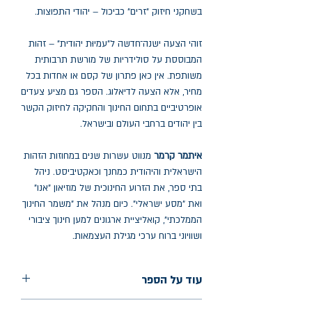
בשחקני חיזוק "זרים" כביכול – יהודי התפוצות.
זוהי הצעה ישנה־חדשה ל"עמיוּת יהודית" – זהות
המבוססת על סולידריות של מורשת תרבותית
משותפת. אין כאן פתרון של קסם או אחדות בכל
מחיר, אלא הצעה לדיאלוג. הספר גם מציע צעדים
אופרטיביים בתחום החינוך והחקיקה לחיזוק הקשר
בין יהודים ברחבי העולם ובישראל.
איתמר קרמר
מנווט עשרות שנים במחוזות הזהות
הישראלית והיהודית כמחנך וכאקטיביסט. ניהל
בתי ספר, את הזרוע החינוכית של מוזיאון "אנו"
ואת "מסע ישראלי". כיום מנהל את "משמר החינוך
הממלכתי", קואליציית ארגונים למען חינוך ציבורי
ושוויוני ברוח ערכי מגילת העצמאות.
עוד על הספר
הוצאה: כנרת זמורה דביר