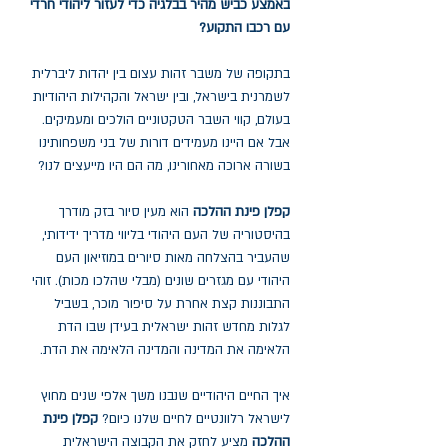
באמצע כביש מהיר בבלגיה כדי לעזור ליהודי חרדי
עם רכבו התקוע?
בתקופה של משבר זהות עצום בין יהדות ליברלית
לשמרנית בישראל, ובין ישראל והקהילות היהודיות
בעולם, קווי השבר הטקטוניים הולכים ומעמיקים.
אבל אם היינו מעמידים דורות של בני משפחותינו
בשורה ארוכה מאחורינו, מה הם היו מייעצים לנו?
קפלן פינת ההלכה
הוא מעין סיור בזק מודרך
בהיסטוריה של העם היהודי בליווי מדריך ידידותי,
שהעביר בהצלחה מאות סיורים במוזיאון העם
היהודי עם מגזרים שונים (מבלי שהלכו מכות). זוהי
התבוננות קצת אחרת על סיפור מוכר, בשביל
לגלות מחדש זהות ישראלית בעידן שבו הדת
הלאימה את המדינה והמדינה הלאימה את הדת.
איך החיים היהודיים שנבנו משך אלפי שנים מחוץ
לישראל רלוונטיים לחיים שלנו כיום?
קפלן פינת
ההלכה
מציע לחזק את הקבוצה הישראלית