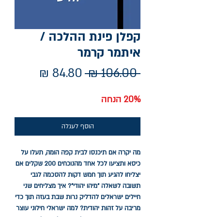
קפלן פינת ההלכה /
איתמר קרמר
מחיר
מחיר
 ‏106.00 ‏₪ 
רגיל
מבצע
20% הנחה
הוסף לעגלה
מה יקרה אם תיכנסו לבית קפה הומה, תעלו על
כיסא ותציעו לכל אחד מהנוכחים 200 שקלים אם
יצליחו להגיע תוך חמש דקות להסכמה לגבי
תשובה לשאלה "מיהו יהודי"? איך מצליחים שני
חיילים ישראלים להדליק נרות שבת בעזה תוך כדי
מריבה על זהות יהודית? למה ישראלי חילוני עוצר