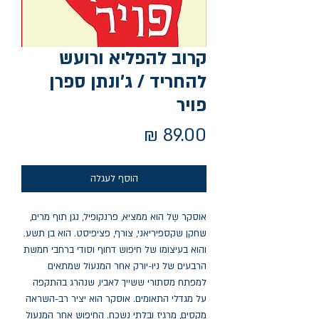
קרוב להפליא ורועש
להחריד / ג'ונתן ספרן
פויר
מחיר
הוסף לעגלה
אוסקר שֶֹל הוא ממציא, פרנקופיל, נגן תוף מרים, 
שחקן שקספיריאני, צורף, פציפיסט. הוא בן תשע. 
והוא בעיצומו של חיפוש דחוף וסודי ברחבי חמשת 
הרבעים של ניו-יורק אחר המנעול שמתאים 
למפתח מסתורי ששייך לאביו, שנהרג בהתקפה 
על מגדלי התאומים. אוסקר הוא יציר רב-השראה 
מקסים, מרגיז ובלתי נשכח. החיפוש אחר המנעול 