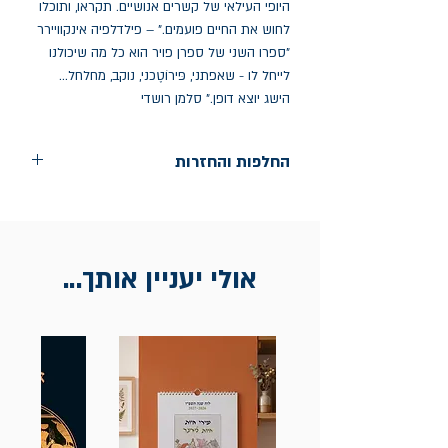
היופי העילאי של קשרים אנושיים. תקראו, ותוכלו 
לחוש את החיים פועמים." – פילדלפיה אינקוויירר 
"ספרו השני של ספרן פויר הוא כל מה שיכולנו 
לייחל לו - שאפתני, פּירוֹטֶכני, נוקב, מחלחל... 
הישג יוצא דופן." סלמן רושדי
החלפות והחזרות
החלפות בתוך חודש ימים מיום הקניה בחנות
הדגל- כיכר רבין 9 ת"א
אין החזרות
אולי יעניין אותך...