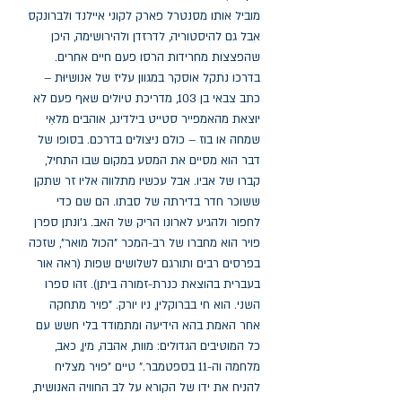
מוביל אותו מסנטרל פארק לקוני איילנד ולברונקס 
אבל גם להיסטוריה, לדרזדן ולהירושימה, היכן 
שהפצצות מחרידות הרסו פעם חיים אחרים. 
בדרכו נתקל אוסקר במגוון עליז של אנושיוּת – 
כתב צבאי בן 103, מדריכת טיולים שאף פעם לא 
יוצאת מהאמפייר סטייט בילדינג, אוהבים מלאֵי 
שמחה או בוז – כולם ניצולים בדרכם. בסופו של 
דבר הוא מסיים את המסע במקום שבו התחיל, 
קברו של אביו. אבל עכשיו מתלווה אליו זר שתקן 
ששוכר חדר בדירתה של סבתו. הם שם כדי 
לחפור ולהגיע לארונו הריק של האב. ג'ונתן ספרן 
פויר הוא מחברו של רב-המכר "הכול מואר", שזכה 
בפרסים רבים ותורגם לשלושים שפות (ראה אור 
בעברית בהוצאת כנרת-זמורה ביתן). זהו ספרו 
השני. הוא חי בברוקלין, ניו יורק. "פויר מתחקה 
אחר האמת בהא הידיעה ומתמודד בלי חשש עם 
כל המוטיבים הגדולים: מוות, אהבה, מין, כאב, 
מלחמה וה-11 בספטמבר." טיים "פויר מצליח 
להניח את ידו של הקורא על לב החוויה האנושית, 