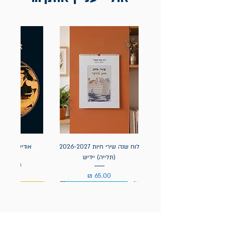
לוח שנה שירי חיות 2026-2027
אודיסאה / ה
(תלייה) יידיש
מחיר
מחיר