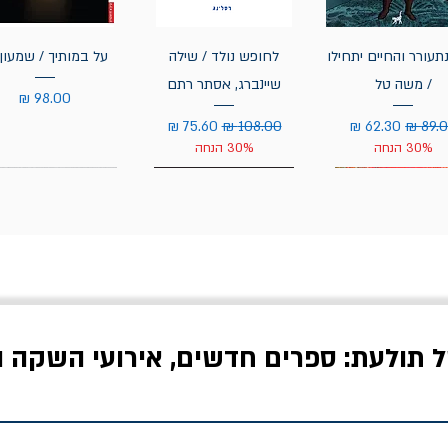
תעורר והחיים יתחילו
לחופש נולד / שילה
על במותיך / שמעון 
/ משה טל
שיינברג, אסתר רתם
מחיר
יר רגיל
מחיר מבצע
מחיר רגיל
מחיר מבצע
30% הנחה
30% הנחה
ל תולעת: ספרים חדשים, אירועי השקה ו
לדי המחר / ברטולט
שישה אויבים של חירות /
איך בעצם מלמדים עי
ברכט
ישעיה ברלין
/ עריכה: מירב שמי 