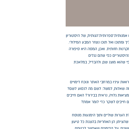
מנותית־ספרותית־הגותית, של היסטוריון
ך ומתוכו ואל תוכו נשזר המבע המילולי.
ות חזותית. ואכן, המסה היא סיפורה
היסטוריים כפי שהם נגלים
כפי שהוא מוצג שם, ולהבדיל, במלאכת
נוכח מה שרואות עיניו במרחבי האתר ונוכח דימויים
מה שאלות, למשל: לשם מה לנסוע לשם?
יאות גלויה, נראית בבירור? האם חייבים
ם חייבים לשקר כדי לומר אמת?
 הערות שוליים ותוך הימנעות מנוסח
שהציתו, הן האחריות בהצגת כל טיעון
ונים: על הדימויים שאפשר לכנותם