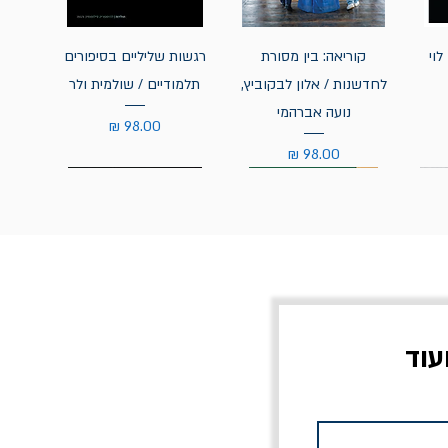
לוי
קוריאה: בין מסורת
רגשות שליליים בסיפורים
לחדשנות / אלון לבקוביץ,
תלמודיים / שולמית ולר
נועה אברהמי
מחיר
מחיר
עוד
צוב?
יוליסס / ג'ימס ג'ויס
מלכוד 23 או כל שם
פרץ
מחורבן אחר / ורסנו