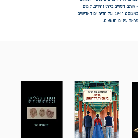
ותם דימויים בלתי נהירים, לימים
מקוצצים, שצולמו תוך סיכון חיים בתוככי ההתרחשות באוגוסט 1944, ועל הדימויים האדישים
אה עיניים, הנאצים.