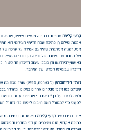
קרעי קליפה
מתייחד בכתיבה מסאית אישית, שהיא גם א
אמנות ופילוסוף, כתיבה שבה הדימוי הצילומי הוא המולי
אסטרטגיה אסתטית שהיא גם אמירה על ערכה של חקרנ
של התבוננות; סיפורה של נבירה הן בנבכי הממצאים ה
באושוויץ־בירקנאו והן בנבכי עיצוב הזיכרון ההיסטורי 
הזיכרון שבעולמו הפרטי של המחבר.
ז'ורז' דידי־הוברמן
(נ' בצרפת, 1953) עומד 
שצילם כמו אלפי מבקרים אחרים במקום, ומהרהר בכ
ולמה לכתוב על כך? האם כדי שתיווצר עדות נדרשת מצ
לפשֵט כדי למסור? האם חייבים לייפות כדי לחנך? הא
את דבריו בספר
קרעי קליפה
הוא מנסח בכתיבה נטולת
כתיבה אקדמי, הגם שניכרים הן הדי מחקריו והפולמוס 
ועמדה והן המבט האנליטי־פרספקטיבי על הדימויים הש