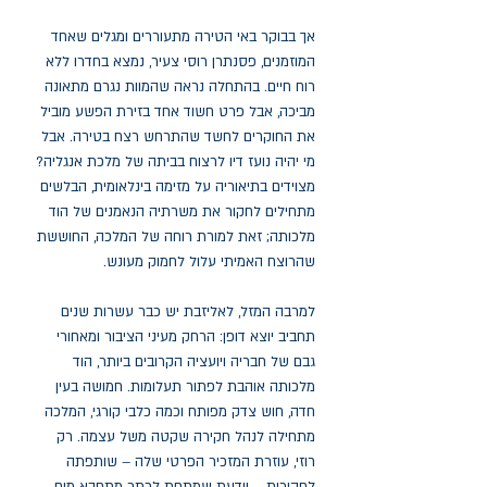
אך בבוקר באי הטירה מתעוררים ומגלים שאחד
המוזמנים, פסנתרן רוסי צעיר, נמצא בחדרו ללא
רוח חיים. בהתחלה נראה שהמוות נגרם מתאונה
מביכה, אבל פרט חשוד אחד בזירת הפשע מוביל
את החוקרים לחשד שהתרחש רצח בטירה. אבל
מי יהיה נועז דיו לרצוח בביתה של מלכת אנגליה?
מצוידים בתיאוריה על מזימה בינלאומית, הבלשים
מתחילים לחקור את משרתיה הנאמנים של הוד
מלכותה; זאת למורת רוחה של המלכה, החוששת
שהרוצח האמיתי עלול לחמוק מעונש.
למרבה המזל, לאליזבת יש כבר עשרות שנים
תחביב יוצא דופן: הרחק מעיני הציבור ומאחורי
גבם של חבריה ויועציה הקרובים ביותר, הוד
מלכותה אוהבת לפתור תעלומות. חמושה בעין
חדה, חוש צדק מפותח וכמה כלבי קורגי, המלכה
מתחילה לנהל חקירה שקטה משל עצמה. רק
רוזי, עוזרת המזכיר הפרטי שלה – שותפתה