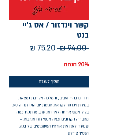
קשר וינדזור / אס ג'יי
בנט
מחיר
מחיר
 ‏94.00 ‏₪ 
רגיל
מבצע
20% הנחה
הוסף לעגלה
זהו יום בהיר ואביבי, והמלכה אליזבת נמצאת
בטירת וינדזור לקראת חגיגות יום הולדתה ה־90.
בליל אמש אירחה לארוחת ערב מרתקת כמה
מחבריה הקרובים וכמה אנשי רוח ותרבות –
שנועדו לאזן את אורחיו המשמימים של בנה,
הנסיך צ'רלס.