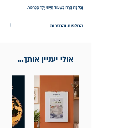
וְכָל זֶה קָרָה כְּשֶׁעוֹד הָיִיתִי יֶלֶד בְּכַרְכּוּר.
החלפות והחזרות
החלפות בתוך חודש ימים מיום הקניה בחנות
הדגל- כיכר רבין 9 ת"א
אין החזרות
אולי יעניין אותך...