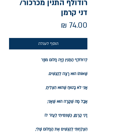
רודולף התנין מכרכור/
דני קרמן
מחיר
הוסף לעגלה
לְרוּדוֹלְף
הַתַּנִּין הָיָה חֲלוֹם מוּזָר
שֶׁאוֹתוֹ הוּא רָצָה לְהַגְשִׁים.
אֲנִי לֹא בָּטוּחַ שֶׁהוּא הִצְלִיחַ,
אֲבָל מָה שֶׁקָּרָה הוּא שֶׁאֲנִי,
דָּנִי קֶרְמַן, כְּשֶׁנִּסִּיתִי לַעֲזֹר לוֹ
הִצְלַחְתִּי לְהַגְשִׁים אֶת הַחֲלוֹם שֶׁלִּי,