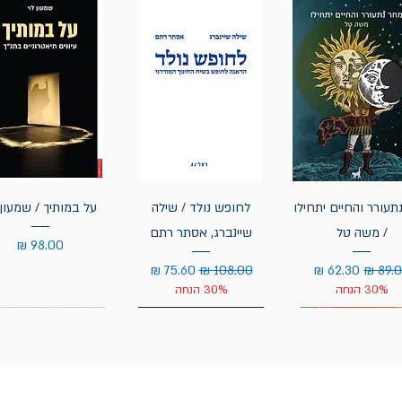
תעורר והחיים יתחילו
לחופש נולד / שילה
על במותיך / שמעון 
/ משה טל
שיינברג, אסתר רתם
מחיר
יר רגיל
מחיר מבצע
מחיר רגיל
מחיר מבצע
30% הנחה
30% הנחה