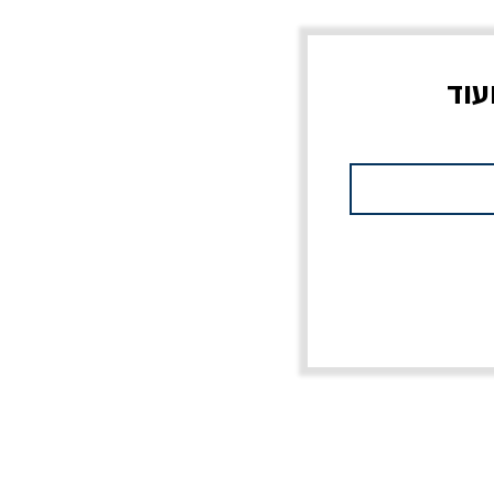
עוד
צוב?
יוליסס / ג'ימס ג'ויס
מלכוד 23 או כל שם
פרץ
מחורבן אחר / ורסנו
מחיר
מחיר רגיל
מחיר מבצע
20% הנחה