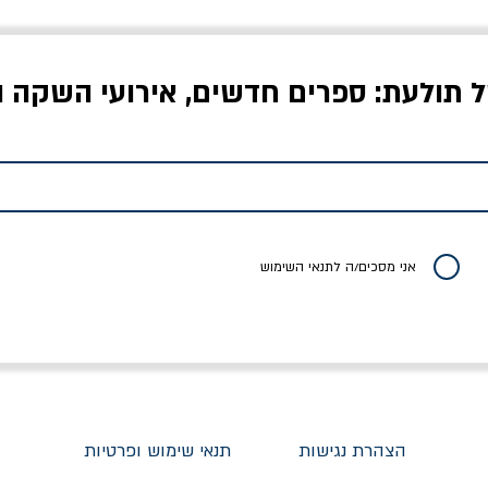
ל תולעת: ספרים חדשים, אירועי השקה ו
לדי המחר / ברטולט
שישה אויבים של חירות /
איך בעצם מלמדים עי
ברכט
ישעיה ברלין
/ עריכה: מירב שמי 
יר רגיל
מחיר מבצע
מחיר
מחיר
20% הנחה
אני מסכים/ה לתנאי השימוש
הצהרת נגישות
תנאי שימוש ופרטיות