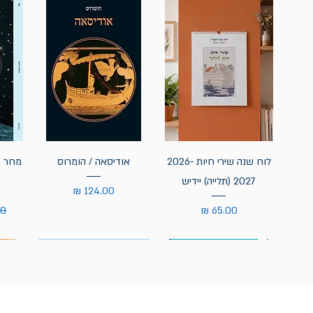
לוח שנה שירי חיות 2026-
אודיסאה / הומרוס
מחר נ
2027 (תלייה) יידיש
מחיר
מחיר
מח