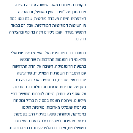
תקופת הנאורות במאה השמונה
־
עשרה הציבה
את החזון של "חינוך המין האנושי", והמהפכה
הצרפתית הייתה מעבדה פוליטית, שבה נוסו כמה
מן השיטות הפוליטיות המודרניות; אבל רק במאה
התשע
־
עשרה יושמו ניסויים אלה בהיקף ובהצלחה
גדולים.
התעוררות דתית ופנייה אל העצמי האינדיווידואלי
והלאומי היו המגמות התרבותיות שהתבטאו
בתנועת הרומנטיקה. השיבה אל הדת התרחשה
עם התגברות השמרנות הפוליטית, שהדגישה
יסודות של מסורת, דת ושפה. אבל זה היה גם
זמנן של מהפכות מדעיות וטכנולוגיות. המודרנה,
על אוסף רעיונותיה, הייתה לנוכחות מוחשית בחיי
מיליונים. אירופה רוצפה במסילות ברזל וכוסתה
בערפיח שנפלט מארובות. קולוניות הוקמו
באפריקה, וסחורות שונעו בהיקף רחב בספינות
קיטור. מהפכות לאומיות טלטלו את הממלכות
השושלתיות, ואיכרים נאלצו לעבוד בבתי החרושת.