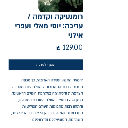
רומנטיקה וקדמה /
עריכה: יוסי מאלי ועפרי
אילני
מחיר
הוסף לעגלה
"המאה התשע
־
עשרה הארוכה", כך מכונה
התקופה רבת-התהפוכות שהחלה עם המהפכה
הצרפתית והסתיימה במלחמת העולם הראשונה.
בזמן הזה התעצב העולם המודרני המתועש,
והתהוו רבות מתפיסות העולם הפוליטיות,
התרבותיות והמדעיות, בהן הלאומיוּת, הליברליזם,
השמרנות, הסוציאליזם והדרוויניזם.