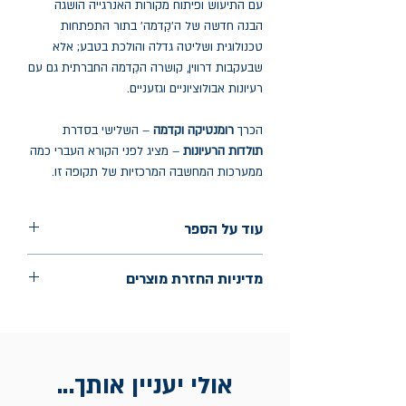
עם התיעוש ופיתוח מקורות האנרגייה הושגה
הבנה חדשה של ה'קִִִדמה' בתור התפתחות
טכנולוגית ושליטה גדלה והולכת בטבע; אלא
שבעקבות דרווין, קושרה הקִִדמה החברתית גם עם
רעיונות אבולוציוניים וגזעניים.
הכרך
רומנטיקה וקדמה
– השלישי בסדרת
תולדות הרעיונות
– מציג לפני הקורא העברי כמה
ממערכות המחשבה המרכזיות של תקופה זו.
עוד על הספר
הוצאה: מוסד ביאליק
מדיניות החזרת מוצרים
שנת הוצאה: 2024
עמודים: 364
החלפות יתאפשרו בתוך חודש מיום הקנייה
בכתובת מלכי ישראל 9, תל אביב. יש
להציג חשבונית / מייל אסמכתא בלבד.
אולי יעניין אותך...