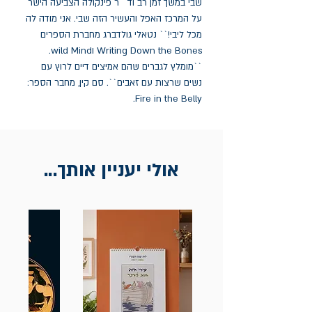
שבי במשך זמן רב וד``ר פינקולה הצביעה הישר 
על המרכז האפל והעשיר הזה שבי. אני מודה לה 
מכל ליבי!`` נטאלי גולדברג מחברת הספרים 
Writing Down the Bones וwild Mind. 
``מומלץ לגברים שהם אמיצים דיים לרוץ עם 
נשים שרצות עם זאבים``. סם קין, מחבר הספר: 
Fire in the Belly.
אולי יעניין אותך...