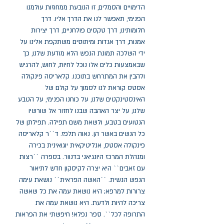
הדימויים והסמלים, זו הנובעת ממחוזות עולמנו 
הפנימי, תאפשר לנו את הדרך אליו. דרך 
חלומותינו, דרך טקסים פולחניים, דרך יצירות 
אמנות, דרך אגדות ומיתוסים משתקפת אלינו על 
ידי השלכה תמונת הנפש הלא מודעת שלנו, כך 
שבאמצעות כלים אלו נוכל לחיות, לחוש, להרגיש 
ולהבין את המתרחש בתוכנו. קלאריסה פינקולה 
אסטס קוראת לנו לסמוך על קולם של 
האינסטינקטים שלנו, על כוחנו הפנימי, על הטבע 
שלנו, על יצר האהבה שבנו לחזור אל שורשיו 
הנטועים בטבע, ולשאת משם תפילה. תפילתן של 
כל הנשים באשר הן. נאוה תלפז. ד``ר קלאריסה 
פינקולה אסטס, אנליטיקאית יוגואינית בכירה 
ומנהלת המרכז היונגיאני בדנוור. בספרה ``רצות 
עם זאבים`` היא יצרה לקיסקון חדש לתיאור 
הנפש הנשית. ``האשה הפראית`` נושאת עימה 
צרורות למרפא; היא נושאת עמה את כל שאשה 
צריכה להיות ולדעת. היא נושאת עמה את 
התרופה לכל``. ספר נפלא! חיפשתי את הפראות 