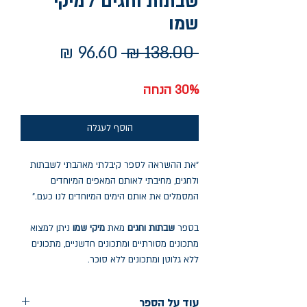
שבתות וחגים / מיקי
שמו
מחיר
מחיר
 ‏138.00 ‏₪ 
רגיל
מבצע
30% הנחה
הוסף לעגלה
"את ההשראה לספר קיבלתי מאהבתי לשבתות
ולחגים, מחיבתי לאותם המאפים המיוחדים
המסמלים את אותם הימים המיוחדים לנו כעם."
בספר
שבתות וחגים
מאת
מיקי שמו
ניתן למצוא
מתכונים מסורתיים ומתכונים חדשניים, מתכונים
ללא גלוטן ומתכונים ללא סוכר.
עוד על הספר