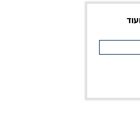
עוד
צוב?
יוליסס / ג'ימס ג'ויס
מלכוד 23 או כל שם
פרץ
מחורבן אחר / ורסנו
מחיר
מחיר רגיל
מחיר מבצע
20% הנחה