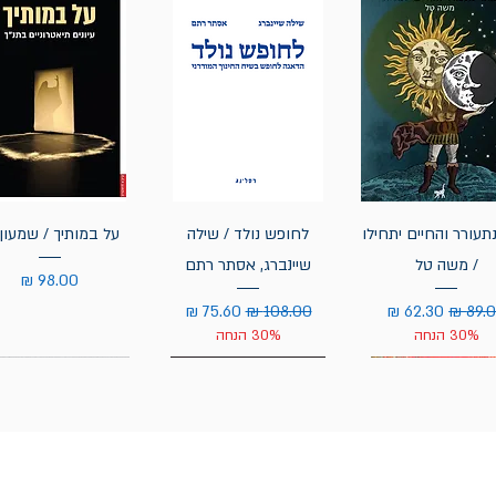
תעורר והחיים יתחילו
לחופש נולד / שילה
על במותיך / שמעון 
/ משה טל
שיינברג, אסתר רתם
מחיר
יר רגיל
מחיר מבצע
מחיר רגיל
מחיר מבצע
30% הנחה
30% הנחה