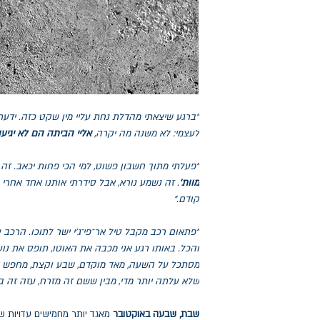
"ברגע שיצאתי מהדלת נחת עליי מין שקט כזה. ידעתי
לעצמי: לא משנה מה יקרה,
אליי הביתה הם לא יגיעו
"פעלתי מתוך חשבון פשוט, למי הכי פחות יכאב. ז
מוות'
. זה נשמע נורא, אבל סידרתי אותנו אחד אחרי
קודם."
"פתאום רכב מקבל טיל אר־פי־ג'י ישר לתוכו. הרכב 
והכל. באותו רגע אני מכבה את האוטו, תופס את נוע
מסתכל על השעה, מאד מוקדם, שבע וקצת, מחפש א
שלא עלתה יותר מדי, מבין ששם זה מזרח, עזה זה 
שבת, שבעה באוקטובר
מאגד יותר מחמישים עדויות שנ