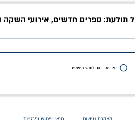
ל תולעת: ספרים חדשים, אירועי השקה ו
לדי המחר / ברטולט
שישה אויבים של חירות /
איך בעצם מלמדים עי
ברכט
ישעיה ברלין
/ עריכה: מירב שמי 
יר רגיל
מחיר מבצע
מחיר
מחיר
20% הנחה
אני מסכים/ה לתנאי השימוש
הצהרת נגישות
תנאי שימוש ופרטיות