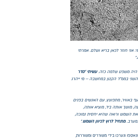
: אני חוזר לכאן בריא ושלם. אמרתי
."
ה היה משפט שלמה כזה.
עשיתי 'סדר
 השני בממ"ד הקטן במחשבה — מי ייהרג
עף באוויר, מתפוצץ, עם האנשים בפנים
ה, מושך אותה ביד, מוציא אותה,
ת השמש ורואה שהיא יחסית נמוכה,
במערב.
מתחיל לרוץ לכיוון השמש
."
אספו ונערכו בידי משוררים ומשוררות,