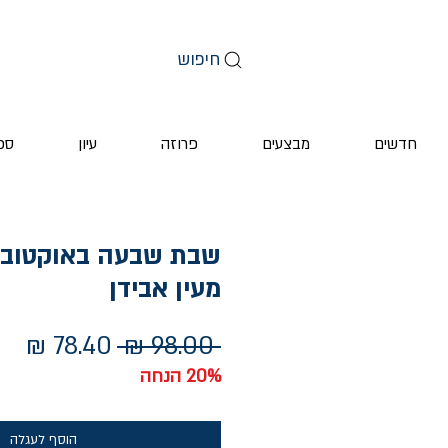
חיפוש
חדשים
מבצעים
פרוזה
עיון
ספ
שבת שבעה באוקטובר /
מעין אבידן
מחיר
מחי
 ‏98.00 ‏₪ 
רגיל
מב
20% הנחה
הוסף לעגלה