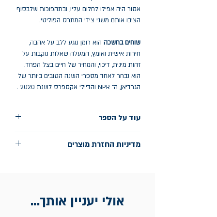
אסור היה אפילו לחלום עליו, ובתהפוכות שלבסוף
הציבו אותם משני צידי המתרס הפוליטי.
שוחים בחשכה
הוא רומן נוגע ללב על אהבה,
חירות אישית ואומץ, המעלה שאלות נוקבות על
זהות מינית, דיכוי, והמחיר של חיים בצל הפחד.
הוא נבחר לאחד מספרי השנה הטובים ביותר של
הגרדיאן, ה־ NPR והדיילי אקספרס לשנת 2020 .
עוד על הספר
הוצאה: כתר
מדיניות החזרת מוצרים
שנת הוצאה: דצמבר 2024
עמודים: 264
החלפות יתאפשרו בתוך חודש מיום הקנייה
בכתובת מלכי ישראל 9, תל אביב. יש
להציג חשבונית / מייל אסמכתא בלבד.
אולי יעניין אותך...