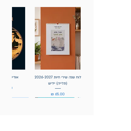
לוח שנה שירי חיות 2026-2027
אודיסאה / ה
(תלייה) יידיש
מחיר
מחיר