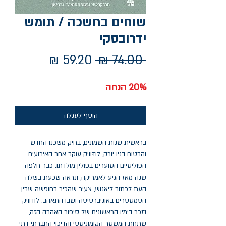
שוחים בחשכה / תומש
ידרובסקי
מחיר
מחיר
 ‏74.00 ‏₪ 
רגיל
מבצע
20% הנחה
הוסף לעגלה
בראשית שנות השמונים, בחיק משכנו החדש
והבטוח בניו יורק, לודּוויק עוקב אחר האירועים
הפוליטיים הסוערים בפולין מולדתו. כבר חלפה
שנה מאז הגיע לאמריקה, ונראה שכעת בשלה
העת לכתוב ליאנושּ, צעיר שהכיר בחופשה שבין
הסמסטרים באוניברסיטה ושבו התאהב. לודוויק
נזכר בימיו הראשונים של סיפור האהבה הזה,
שתחת המשטר הקומוניסטי והדיכוי החברתי־דתי