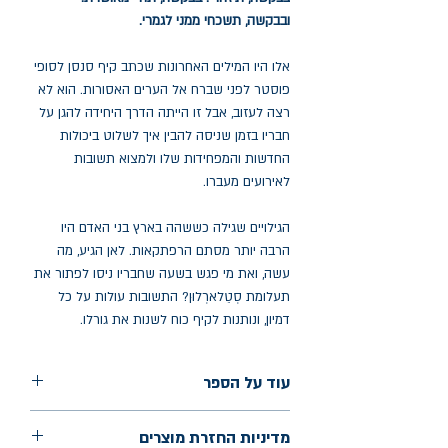
ובבקשה, תשכחי ממני לגמרי.
אלו היו המילים האחרונות שכתב קיף סנסן לסופי
פוסטר לפני שברח אל הערים האסורות. הוא לא
רצה לעזוב, אבל זו הייתה הדרך היחידה להגן על
חבריו בזמן שניסה להבין איך לשלוט ביכולות
החדשות והמפחידות שלו ולמצוא תשובות
לאירועים מעברו.
הגילויים שגילה כששהה בארץ בני האדם היו
הרבה יותר מסתם הרפתקאות. לאן הגיע, מה
עשה, ואת מי פגש בשעה שחבריו ניסו לפתור את
תעלומת סְטֵלארְלוןּ? התשובות עולות על כל
דמיון, ונותנות לקיף כוח לשנות את גורלו.
עוד על הספר
הוצאה: כנפיים
מדיניות החזרת מוצרים
שנת הוצאה: יוני 2023