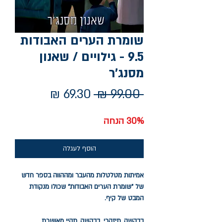
שומרת הערים האבודות
9.5 - גילויים / שאנון
מסנג'ר
מחיר
מחיר
 ‏99.00 ‏₪ 
רגיל
מבצע
30% הנחה
הוסף לעגלה
אמיתות מטלטלות מהעבר ומההווה בספר חדש
של "שומרת הערים האבודות" שכולו מנקודת
המבט של קיף.
בבקשה, תיזהרי. בבקשה, תהיי מאושרת.