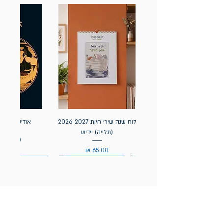
לוח שנה שירי חיות 2026-2027
אודיסאה / ה
(תלייה) יידיש
מחיר
מחיר