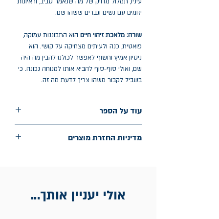
עיניו, תמלול מדויק של מה שנאמר סביב, וראיונות
יזומים עם נשים וגברים ששהו שם.
שורה: מלאכת זיהוי חיים
הוא התבוננות עמוקה,
פואטית, כנה ולעיתים מצחיקה על קושי. הוא
ניסיון אמיץ וחשוף לאפשר לכולנו להבין מה היה
שם, ואולי סוף-סוף להביא אותו למנוחה נכונה. כי
בשביל לקבור משהו צריך לדעת מה זה.
עוד על הספר
הוצאה: פרדס
מדיניות החזרת מוצרים
שנת הוצאה: נובמבר 2025
עמודים: 124
החלפות יתאפשרו בתוך חודש מיום הקנייה
בכתובת מלכי ישראל 9, תל אביב. יש
להציג חשבונית / מייל אסמכתא בלבד.
אולי יעניין אותך...