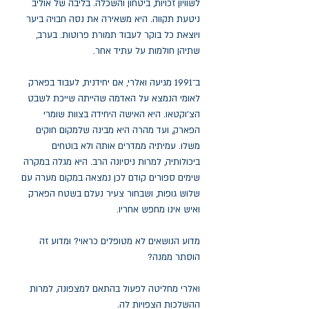
לשוויון זכויות, ביטחון והשכלה. בליבה של אוליב
ניטעת תקווה. היא משאירה את נסה חבויה ביער
ויוצאת כל בוקר לעבוד תמורת פרוטות. בערב,
שתיהן חולמות על עתיד אחר.
ב־1991 מגיעה ואלרי, אם יחידנית, לעבוד בפארק
לאומי הנמצא על האדמה שהייתה שייכת לשבט
הצ'וקטאו. היא האישה היחידה בצוות שומרי
הפארק, ועד מהרה היא מבינה שלמקום חוקים
משלו. עמיתיה ממדרים אותה ולא בוטחים
ביכולותיה, למרות ניסיונה הרב. היא מגלה במקרה
שימים ספורים קודם לכן נמצאה במקום מערה עם
שלוש גופות, ושבחור צעיר נעלם בשטח הפארק
ואיש אינו מחפש אחריו.
מדוע הנושאים לא מטופלים כראוי? ומדוע זה
הוסתר ממנה?
ואלרי מחליטה לפעול בהתאם למצפונה, למרות
ההשלכות הצפויות לה.