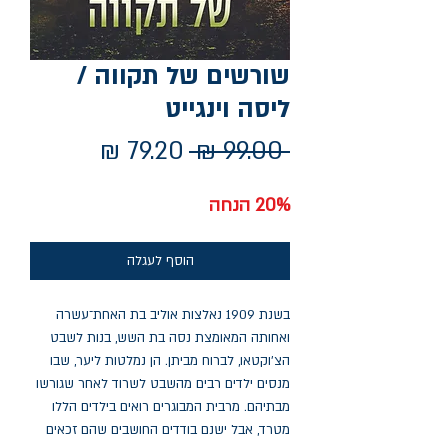
שורשים של תקווה /
ליסה וינגייט
מחיר
מחיר
 ‏99.00 ‏₪ 
רגיל
מבצע
20% הנחה
הוסף לעגלה
בשנת 1909 נאלצות אוליב בת האחת־עשרה
ואחותה המאומצת נסה בת השש, בנות לשבט
הצ'וקטאו, לברוח מביתן. הן נמלטות ליער, שבו
מנסים ילדים רבים מהשבט לשרוד לאחר שגורשו
מבתיהם. מרבית המבוגרים רואים בילדים הללו
מטרד, אבל ישנם בודדים החושבים שהם זכאים