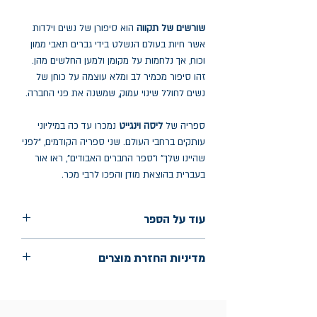
שורשים של תקווה
הוא סיפורן של נשים וילדות
אשר חיות בעולם הנשלט בידי גברים תאבי ממון
וכוח, אך נלחמות על מקומן ולמען החלשים מהן.
זהו סיפור מכמיר לב ומלא עוצמה על כוחן של
נשים לחולל שינוי עמוק, שמשנה את פני החברה.
ספריה של
ליסה וינגייט
נמכרו עד כה במיליוני
עותקים ברחבי העולם. שני ספריה הקודמים, "לפני
שהיינו שלך" ו"ספר החברים האבודים", ראו אור
בעברית בהוצאת מודן והפכו לרבי מכר.
עוד על הספר
הוצאה: מודן
מדיניות החזרת מוצרים
שנת הוצאה: 2025
החלפות יתאפשרו בתוך חודש מיום הקנייה
בכתובת מלכי ישראל 9, תל אביב. יש
להציג חשבונית / מייל אסמכתא בלבד.