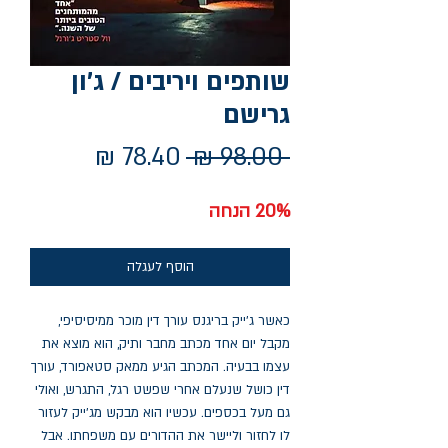
שותפים ויריבים / ג'ון
גרישם
מחיר
מחיר
 ‏98.00 ‏₪ 
רגיל
מבצע
20% הנחה
הוסף לעגלה
כאשר ג'ייק בריגנס עורך דין מוכר ממיסיסיפי,
מקבל יום אחד מכתב מחבר ותיק, הוא מוצא את
עצמו בבעיה. המכתב הגיע ממאק סטאפורד, עורך
דין כושל שנעלם אחרי שפשט רגל, התגרש, ואולי
גם מעל בכספים. עכשיו הוא מבקש מג'ייק לעזור
לו לחזור וליישר את ההדורים עם משפחתו. אבל