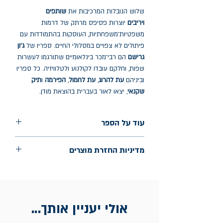
שלוש הנובלות המרכיבות את
שותפים
ויריבים
יוצרות פסיפס מרתק של דרמות
משפטיות־משפחתיות, העוסקות בהתמודדות עם
פיתולים לא צפויים במסלולי החיים. ספריו של
ג'ון
גרישם
הם רבי־מכר בינלאומיים שתורגמו לעשרות
שפות, וחלקם עובדו לקולנוע ולטלוויזיה. כל ספריו
וביניהם
עת להרוג
,
עת לחמול
,
הפירמה
ו
תיק
שקנאי
, יצאו לאור בעברית בהוצאת מודן.
עוד על הספר
הוצאה: מודן
מדיניות החזרת מוצרים
שנת הוצאה: מרץ 2024
עמודים: 336
החלפות יתאפשרו בתוך חודש מיום הקנייה
בכתובת מלכי ישראל 9, תל אביב. יש
להציג חשבונית / מייל אסמכתא בלבד.
אולי יעניין אותך...