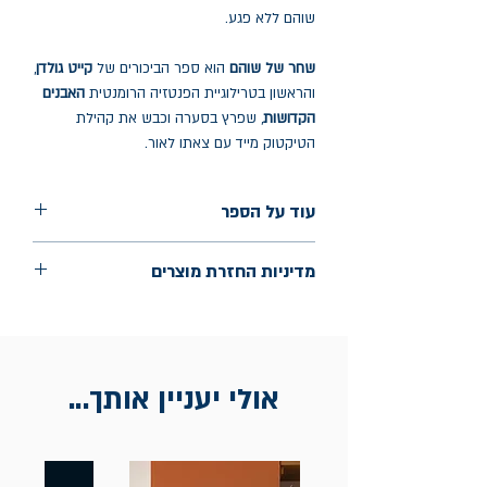
שוהם ללא פגע.
שחר של שוהם
הוא ספר הביכורים של
קייט גולדן
,
והראשון בטרילוגיית הפנטזיה הרומנטית
האבנים
הקדושות
, שפרץ בסערה וכבש את קהילת
הטיקטוק מייד עם צאתו לאור.
עוד על הספר
הוצאה: מודן
מדיניות החזרת מוצרים
שנת הוצאה: 2025
החלפות יתאפשרו בתוך חודש מיום הקנייה
בכתובת מלכי ישראל 9, תל אביב. יש
להציג חשבונית / מייל אסמכתא בלבד.
אולי יעניין אותך...