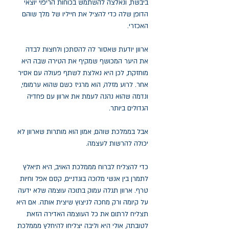
ביבשת, ונאלצה להשתמש בכוחות הריפוי יוצאי
הדופן שלה כדי להציל את חייליו של מלך שוהם
האכזרי.
ארוון יודעת שאסור לה להסתכן ולחצות לבדה
את היער המכושף שמקיף את הטירה שבה היא
מוחזקת, לכן היא נאלצת לשתף פעולה עם אסיר
אחר. לרוע מזלה, הוא מרגיז כשם שהוא ערמומי,
ונדמה שהוא נהנה לעמת את ארוון עם פחדיה
הגדולים ביותר.
אבל בממלכת שוהם, אמון הוא מותרות שארוון לא
יכולה להרשות לעצמה.
כדי להצליח לברוח מממלכת האויב, היא תיאלץ
לתמרן בין אנשי מלוכה בוגדניים, קסם אפל וחיות
טרף. ארוון תגלה עמוק בתוכה עוצמה שלא ידעה
על קיומה ורק מחכה לניצוץ שיצית אותה. אם היא
תצליח לרתום את כל העוצמה האדירה הזאת
לטובתה, אולי היא וליבה יצליחו להיחלץ מממלכת