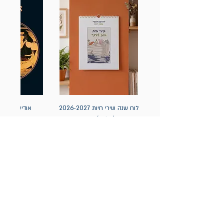
לוח שנה שירי חיות 2026-2027
אודיסאה / ה
(תלייה) יידיש
מחיר
מחיר
הניוזלטר של תולעת: ספרים